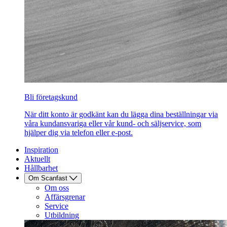
Bli företagskund
När ditt konto är godkänt kan du lägga dina beställningar via
våra kundansvariga eller vår kund- och säljservice, som
hjälper dig via telefon eller e-post.
Inspiration
Aktuellt
Hållbarhet
Om Scanfast
Om oss
Affärsgrenar
Service
Utbildning