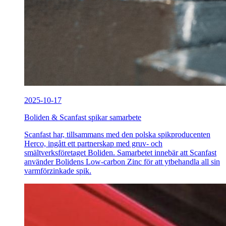
2025-10-17
Boliden & Scanfast spikar samarbete
Scanfast har, tillsammans med den polska spikproducenten
Herco, ingått ett partnerskap med gruv- och
smältverksföretaget Boliden. Samarbetet innebär att Scanfast
använder Bolidens Low-carbon Zinc för att ytbehandla all sin
varmförzinkade spik.