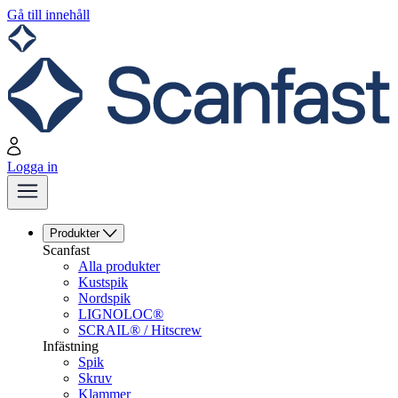
Gå till innehåll
Logga in
Produkter
Scanfast
Alla produkter
Kustspik
Nordspik
LIGNOLOC®
SCRAIL® / Hitscrew
Infästning
Spik
Skruv
Klammer