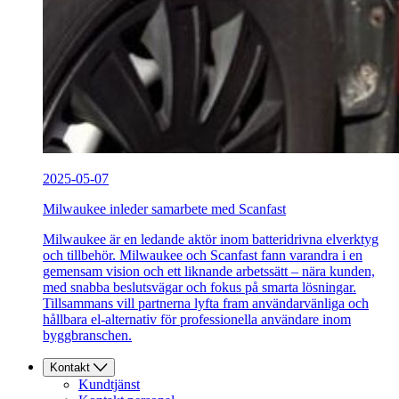
2025-05-07
Milwaukee inleder samarbete med Scanfast
Milwaukee är en ledande aktör inom batteridrivna elverktyg
och tillbehör. Milwaukee och Scanfast fann varandra i en
gemensam vision och ett liknande arbetssätt – nära kunden,
med snabba beslutsvägar och fokus på smarta lösningar.
Tillsammans vill partnerna lyfta fram användarvänliga och
hållbara el-alternativ för professionella användare inom
byggbranschen.
Kontakt
Kundtjänst