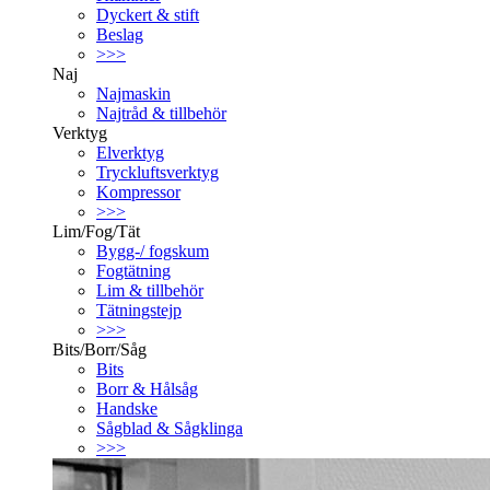
Dyckert & stift
Beslag
>>>
Naj
Najmaskin
Najtråd & tillbehör
Verktyg
Elverktyg
Tryckluftsverktyg
Kompressor
>>>
Lim/Fog/Tät
Bygg-/ fogskum
Fogtätning
Lim & tillbehör
Tätningstejp
>>>
Bits/Borr/Såg
Bits
Borr & Hålsåg
Handske
Sågblad & Sågklinga
>>>