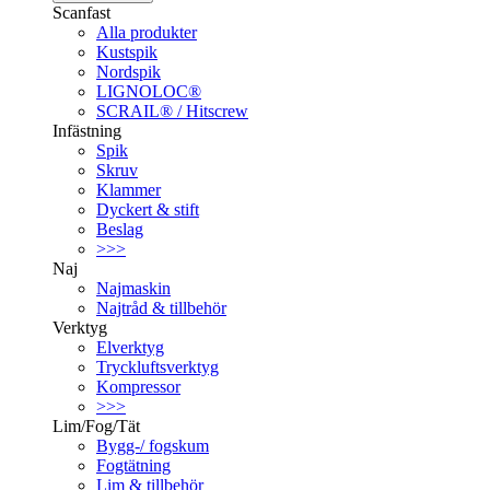
Scanfast
Alla produkter
Kustspik
Nordspik
LIGNOLOC®
SCRAIL® / Hitscrew
Infästning
Spik
Skruv
Klammer
Dyckert & stift
Beslag
>>>
Naj
Najmaskin
Najtråd & tillbehör
Verktyg
Elverktyg
Tryckluftsverktyg
Kompressor
>>>
Lim/Fog/Tät
Bygg-/ fogskum
Fogtätning
Lim & tillbehör