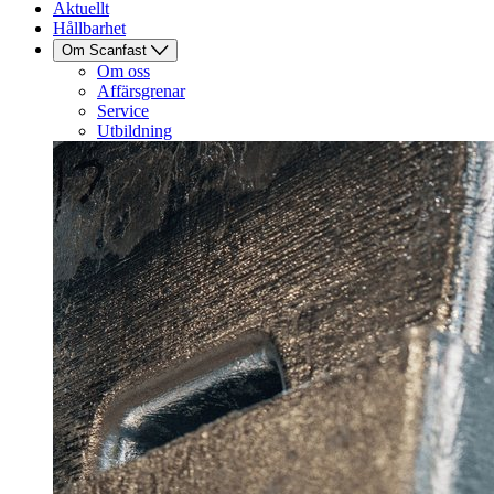
Aktuellt
Hållbarhet
Om Scanfast
Om oss
Affärsgrenar
Service
Utbildning