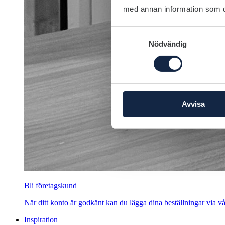
med annan information som du 
Samtyckesval
Nödvändig
Avvisa
Bli företagskund
När ditt konto är godkänt kan du lägga dina beställningar via vår
Inspiration