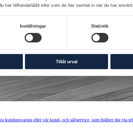
har tillhandahållit eller som de har samlat in när du har använt 
Inställningar
Statistik
Tillåt urval
a kundansvariga eller vår kund- och säljservice, som hjälper dig via tel