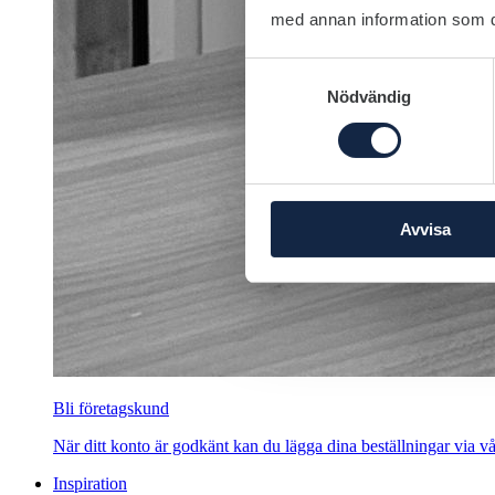
med annan information som du 
Samtyckesval
Nödvändig
Avvisa
Bli företagskund
När ditt konto är godkänt kan du lägga dina beställningar via vår
Inspiration