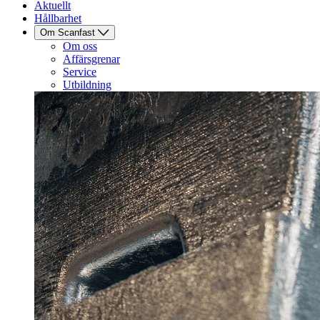
Aktuellt
Hållbarhet
Om Scanfast
Om oss
Affärsgrenar
Service
Utbildning