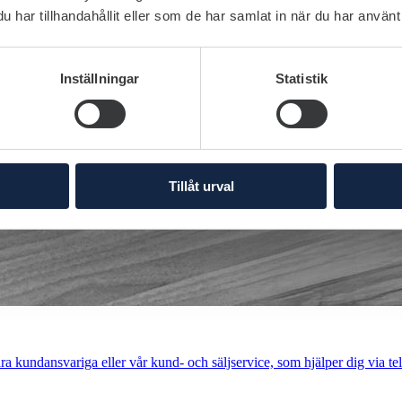
har tillhandahållit eller som de har samlat in när du har använt 
Inställningar
Statistik
Tillåt urval
a kundansvariga eller vår kund- och säljservice, som hjälper dig via tel