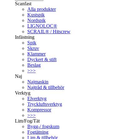
Scanfast
Alla produkter
Kustspik
Nordspik
LIGNOLOC®
SCRAIL® / Hitscrew
Infästning
Spik
Skruv
Klammer
Dyckert & stift
Beslag
>>>
Naj
Najmaskin
Najtråd & tillbehör
Verktyg
Elverktyg
Tryckluftsverktyg
Kompressor
>>>
Lim/Fog/Tät
Bygg-/ fogskum
Fogtätning
Lim & tillbehör