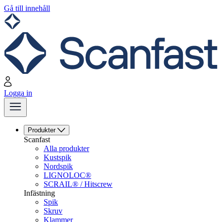
Gå till innehåll
Logga in
Produkter
Scanfast
Alla produkter
Kustspik
Nordspik
LIGNOLOC®
SCRAIL® / Hitscrew
Infästning
Spik
Skruv
Klammer