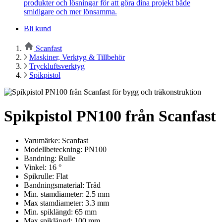
produkter och lösningar för att göra dina projekt både
smidigare och mer lönsamma.
Bli kund
Scanfast
Maskiner, Verktyg & Tillbehör
Tryckluftsverktyg
Spikpistol
Spikpistol PN100 från Scanfast
Varumärke: Scanfast
Modellbeteckning: PN100
Bandning: Rulle
Vinkel: 16 °
Spikrulle: Flat
Bandningsmaterial: Tråd
Min. stamdiameter: 2.5 mm
Max stamdiameter: 3.3 mm
Min. spiklängd: 65 mm
Max spiklängd: 100 mm