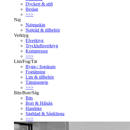
Dyckert & stift
Beslag
>>>
Naj
Najmaskin
Najtråd & tillbehör
Verktyg
Elverktyg
Tryckluftsverktyg
Kompressor
>>>
Lim/Fog/Tät
Bygg-/ fogskum
Fogtätning
Lim & tillbehör
Tätningstejp
>>>
Bits/Borr/Såg
Bits
Borr & Hålsåg
Handske
Sågblad & Sågklinga
>>>