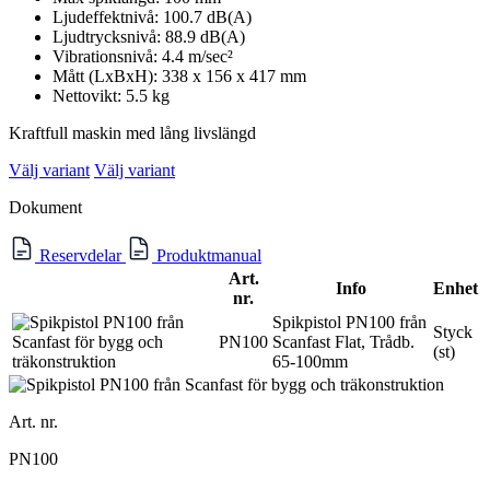
Ljudeffektnivå: 100.7 dB(A)
Ljudtrycksnivå: 88.9 dB(A)
Vibrationsnivå: 4.4 m/sec²
Mått (LxBxH): 338 x 156 x 417 mm
Nettovikt: 5.5 kg
Kraftfull maskin med lång livslängd
Välj variant
Välj variant
Dokument
Reservdelar
Produktmanual
Art.
Info
Enhet
nr.
Spikpistol PN100 från
Styck
PN100
Scanfast Flat, Trådb.
(st)
65-100mm
Art. nr.
PN100