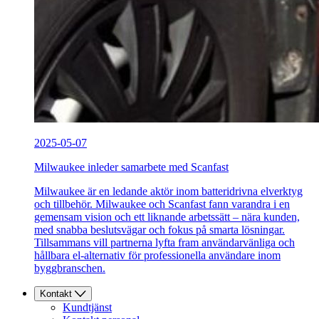
2025-05-07
Milwaukee inleder samarbete med Scanfast
Milwaukee är en ledande aktör inom batteridrivna elverktyg
och tillbehör. Milwaukee och Scanfast fann varandra i en
gemensam vision och ett liknande arbetssätt – nära kunden,
med snabba beslutsvägar och fokus på smarta lösningar.
Tillsammans vill partnerna lyfta fram användarvänliga och
hållbara el-alternativ för professionella användare inom
byggbranschen.
Kontakt
Kundtjänst