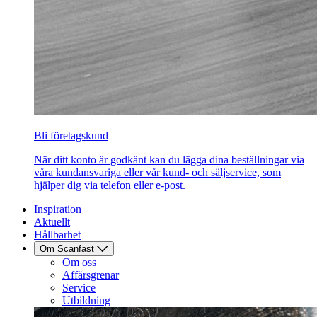
Bli företagskund
När ditt konto är godkänt kan du lägga dina beställningar via
våra kundansvariga eller vår kund- och säljservice, som
hjälper dig via telefon eller e-post.
Inspiration
Aktuellt
Hållbarhet
Om Scanfast
Om oss
Affärsgrenar
Service
Utbildning