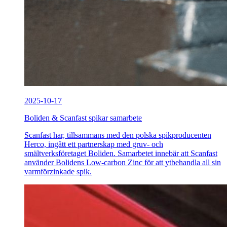
2025-10-17
Boliden & Scanfast spikar samarbete
Scanfast har, tillsammans med den polska spikproducenten
Herco, ingått ett partnerskap med gruv- och
smältverksföretaget Boliden. Samarbetet innebär att Scanfast
använder Bolidens Low-carbon Zinc för att ytbehandla all sin
varmförzinkade spik.