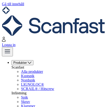
Gå till innehåll
Logga in
Produkter
Scanfast
Alla produkter
Kustspik
Nordspik
LIGNOLOC®
SCRAIL® / Hitscrew
Infästning
Spik
Skruv
Klammer