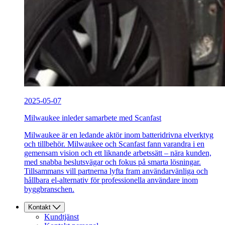
2025-05-07
Milwaukee inleder samarbete med Scanfast
Milwaukee är en ledande aktör inom batteridrivna elverktyg
och tillbehör. Milwaukee och Scanfast fann varandra i en
gemensam vision och ett liknande arbetssätt – nära kunden,
med snabba beslutsvägar och fokus på smarta lösningar.
Tillsammans vill partnerna lyfta fram användarvänliga och
hållbara el-alternativ för professionella användare inom
byggbranschen.
Kontakt
Kundtjänst