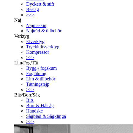
Dyckert & stift
Beslag
>>>
Naj
Najmaskin
Najtråd & tillbehör
Verktyg
Elverktyg
Tryckluftsverktyg
Kompressor
>>>
Lim/Fog/Tät
Bygg-/ fogskum
Fogtätning
Lim & tillbehör
Tätningstejp
>>>
Bits/Borr/Såg
Bits
Borr & Hålsåg
Handske
Sågblad & Sågklinga
>>>