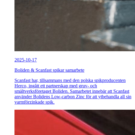
2025-10-17
Boliden & Scanfast spikar samarbete
Scanfast har, tillsammans med den polska spikproducenten
Herco, ingått ett partnerskap med gruv- och
smältverksföretaget Boliden. Samarbetet innebär att Scanfast
använder Bolidens Low-carbon Zinc för att ytbehandla all sin
varmförzinkade spik.