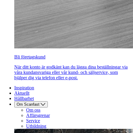
Bli företagskund
När ditt konto är godkänt kan du lägga dina beställningar via
våra kundansvariga eller vår kund- och säljservice, som
hjälper dig via telefon eller e-post.
Inspiration
Aktuellt
Hållbarhet
Om Scanfast
Om oss
Affärsgrenar
Service
Utbildning