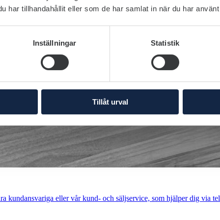
har tillhandahållit eller som de har samlat in när du har använt 
Inställningar
Statistik
Tillåt urval
a kundansvariga eller vår kund- och säljservice, som hjälper dig via tel