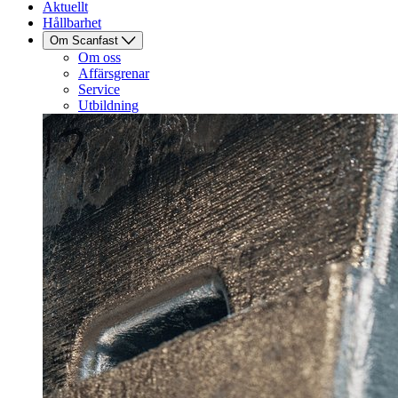
Aktuellt
Hållbarhet
Om Scanfast
Om oss
Affärsgrenar
Service
Utbildning