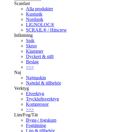
Scanfast
Alla produkter
Kustspik
Nordspik
LIGNOLOC®
SCRAIL® / Hitscrew
Infästning
Spik
Skruv
Klammer
Dyckert & stift
Beslag
>>>
Naj
Najmaskin
Najtråd & tillbehör
Verktyg
Elverktyg
Tryckluftsverktyg
Kompressor
>>>
Lim/Fog/Tät
Bygg-/ fogskum
Fogtätning
Lim & tillbehör