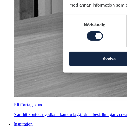
med annan information som du 
Samtyckesval
Nödvändig
Avvisa
Bli företagskund
När ditt konto är godkänt kan du lägga dina beställningar via vår
Inspiration