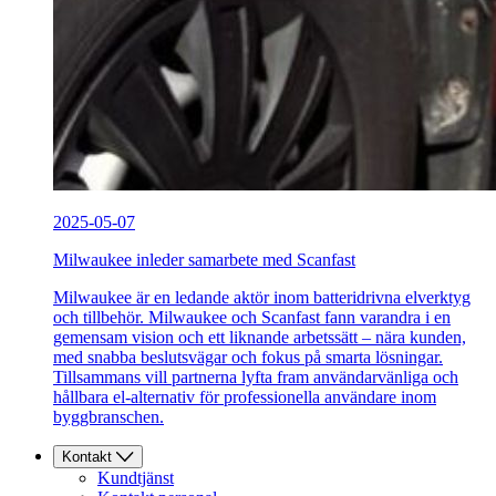
2025-05-07
Milwaukee inleder samarbete med Scanfast
Milwaukee är en ledande aktör inom batteridrivna elverktyg
och tillbehör. Milwaukee och Scanfast fann varandra i en
gemensam vision och ett liknande arbetssätt – nära kunden,
med snabba beslutsvägar och fokus på smarta lösningar.
Tillsammans vill partnerna lyfta fram användarvänliga och
hållbara el-alternativ för professionella användare inom
byggbranschen.
Kontakt
Kundtjänst