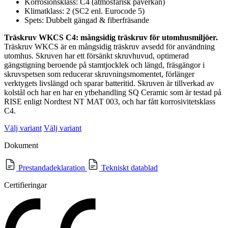
Korrosionsklass: C4 (atmosfärisk påverkan)
Klimatklass: 2 (SC2 enl. Eurocode 5)
Spets: Dubbelt gängad & fiberfräsande
Träskruv WKCS C4: mångsidig träskruv för utomhusmiljöer.
Träskruv WKCS är en mångsidig träskruv avsedd för användning
utomhus. Skruven har ett försänkt skruvhuvud, optimerad
gängstigning beroende på stamtjocklek och längd, fräsgängor i
skruvspetsen som reducerar skruvningsmomentet, förlänger
verktygets livslängd och sparar batteritid. Skruven är tillverkad av
kolstål och har en har en ytbehandling SQ Ceramic som är testad på
RISE enligt Nordtest NT MAT 003, och har fått korrosivitetsklass
C4.
Välj variant
Välj variant
Dokument
Prestandadeklaration
Tekniskt datablad
Certifieringar