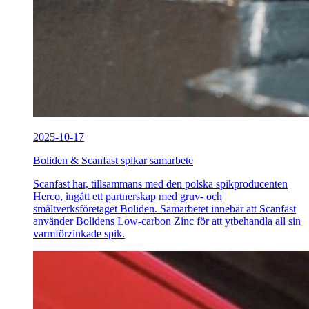
2025-10-17
Boliden & Scanfast spikar samarbete
Scanfast har, tillsammans med den polska spikproducenten
Herco, ingått ett partnerskap med gruv- och
smältverksföretaget Boliden. Samarbetet innebär att Scanfast
använder Bolidens Low-carbon Zinc för att ytbehandla all sin
varmförzinkade spik.