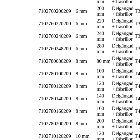
mm
+ fräsrillor
200
Delgängad
7102760200209
6 mm
T
mm
+ fräsrillor
220
Delgängad
7102760220209
6 mm
T
mm
+ fräsrillor
240
Delgängad
7102760240209
6 mm
T
mm
+ fräsrillor
280
Delgängad
7102760248209
6 mm
T
mm
+ fräsrillor
Delgängad
7102780080209
8 mm
80 mm
T
+ fräsrillor
100
Delgängad
7102780100209
8 mm
T
mm
+ fräsrillor
120
Delgängad
7102780120209
8 mm
T
mm
+ fräsrillor
140
Delgängad
7102780140209
8 mm
T
mm
+ fräsrillor
160
Delgängad
7102780160209
8 mm
T
mm
+ fräsrillor
200
Delgängad
7102780200209
8 mm
T
mm
+ fräsrillor
120
Delgängad
7102710120209
10 mm
T
mm
+ fräsrillor