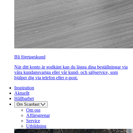
Bli företagskund
När ditt konto är godkänt kan du lägga dina beställningar via
våra kundansvariga eller vår kund- och säljservice, som
hjälper dig via telefon eller e-post.
Inspiration
Aktuellt
Hållbarhet
Om Scanfast
Om oss
Affärsgrenar
Service
Utbildning