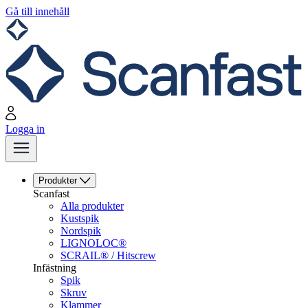
Gå till innehåll
Logga in
Produkter
Scanfast
Alla produkter
Kustspik
Nordspik
LIGNOLOC®
SCRAIL® / Hitscrew
Infästning
Spik
Skruv
Klammer