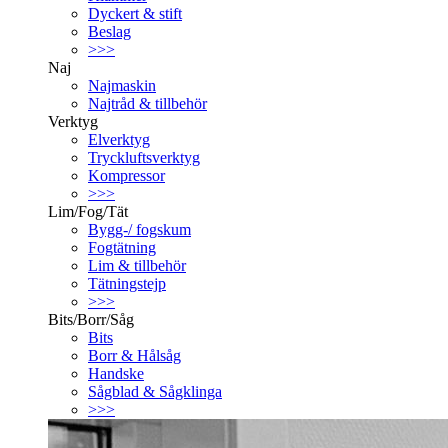
Dyckert & stift
Beslag
>>>
Naj
Najmaskin
Najtråd & tillbehör
Verktyg
Elverktyg
Tryckluftsverktyg
Kompressor
>>>
Lim/Fog/Tät
Bygg-/ fogskum
Fogtätning
Lim & tillbehör
Tätningstejp
>>>
Bits/Borr/Såg
Bits
Borr & Hålsåg
Handske
Sågblad & Sågklinga
>>>