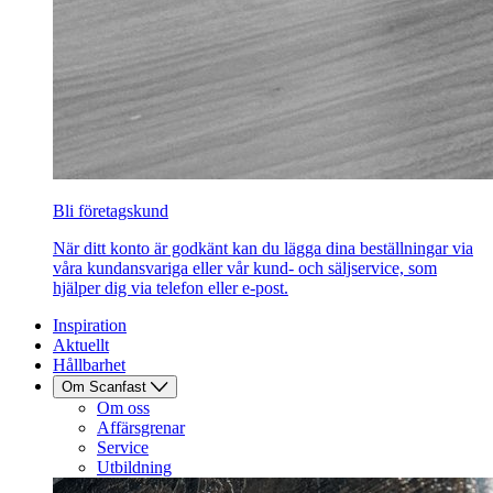
Bli företagskund
När ditt konto är godkänt kan du lägga dina beställningar via
våra kundansvariga eller vår kund- och säljservice, som
hjälper dig via telefon eller e-post.
Inspiration
Aktuellt
Hållbarhet
Om Scanfast
Om oss
Affärsgrenar
Service
Utbildning