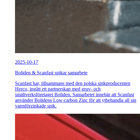
2025-10-17
Boliden & Scanfast spikar samarbete
Scanfast har, tillsammans med den polska spikproducenten
Herco, ingått ett partnerskap med gruv- och
smältverksföretaget Boliden. Samarbetet innebär att Scanfast
använder Bolidens Low-carbon Zinc för att ytbehandla all sin
varmförzinkade spik.