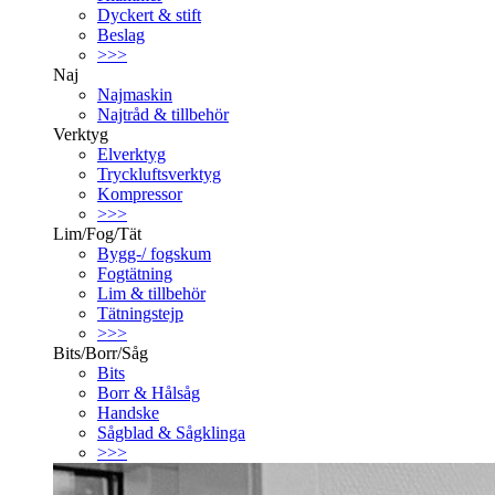
Dyckert & stift
Beslag
>>>
Naj
Najmaskin
Najtråd & tillbehör
Verktyg
Elverktyg
Tryckluftsverktyg
Kompressor
>>>
Lim/Fog/Tät
Bygg-/ fogskum
Fogtätning
Lim & tillbehör
Tätningstejp
>>>
Bits/Borr/Såg
Bits
Borr & Hålsåg
Handske
Sågblad & Sågklinga
>>>