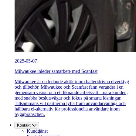
2025-05-07
Milwaukee inleder samarbete med Scanfast
Milwaukee är en ledande aktör inom batteridrivna elverktyg
och tillbehör. Milwaukee och Scanfast fann varandra i en
gemensam vision och ett liknande arbetssätt – nära kunden,
med snabba beslutsvägar och fokus på smarta lösningar.
Tillsammans vill partnerna lyfta fram användarvänliga och
hållbara el-alternativ för professionella användare inom
byggbranschen.
Kontakt
Kundtjänst