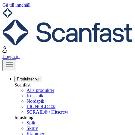
Gå till innehåll
Logga in
Produkter
Scanfast
Alla produkter
Kustspik
Nordspik
LIGNOLOC®
SCRAIL® / Hitscrew
Infästning
Spik
Skruv
Klammer