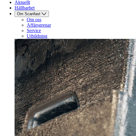
Aktuellt
Hållbarhet
Om Scanfast
Om oss
Affärsgrenar
Service
Utbildning