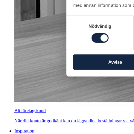
med annan information som du 
Samtyckesval
Nödvändig
Avvisa
Bli företagskund
När ditt konto är godkänt kan du lägga dina beställningar via vår
Inspiration