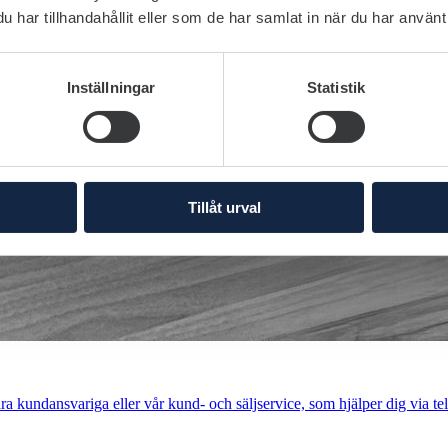
har tillhandahållit eller som de har samlat in när du har använt 
Inställningar
Statistik
Tillåt urval
a kundansvariga eller vår kund- och säljservice, som hjälper dig via tel