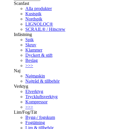
Scanfast
Alla produkter
Kustspik
Nordspik
LIGNOLOC®
SCRAIL® / Hitscrew
Infästning
Spik
Skruv
Klammer
Dyckert & stift
Beslag
>>>
Naj
Najmaskin
Najtråd & tillbehör
Verktyg
Elverktyg
Tryckluftsverktyg
Kompressor
>>>
Lim/Fog/Tät
Bygg-/ fogskum
Fogtätning
Lim & tillbehör