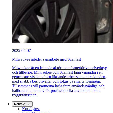
2025-05-07
Milwaukee inleder samarbete med Scanfast
Milwaukee är en ledande aktör inom batteridrivna elverktyg
och tillbehör. Milwaukee och Scanfast fann varandra i en
gemensam vision och ett liknande arbetssätt – nära kunden,
med snabba beslutsvägar och fokus på smarta lösningar.
Tillsammans vill partnerna lyfta fram användarvänliga och
hållbara el-alternativ för professionella användare inom
byggbranschen.
Kontakt
Kundtjänst