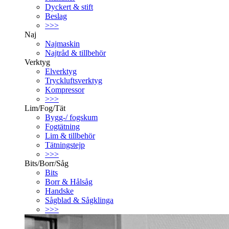
Dyckert & stift
Beslag
>>>
Naj
Najmaskin
Najtråd & tillbehör
Verktyg
Elverktyg
Tryckluftsverktyg
Kompressor
>>>
Lim/Fog/Tät
Bygg-/ fogskum
Fogtätning
Lim & tillbehör
Tätningstejp
>>>
Bits/Borr/Såg
Bits
Borr & Hålsåg
Handske
Sågblad & Sågklinga
>>>