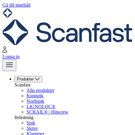
Gå till innehåll
Logga in
Produkter
Scanfast
Alla produkter
Kustspik
Nordspik
LIGNOLOC®
SCRAIL® / Hitscrew
Infästning
Spik
Skruv
Klammer