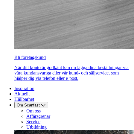
Bli företagskund
När ditt konto är godkänt kan du lägga dina beställningar via
våra kundansvariga eller vår kund- och säljservice, som
hjälper dig via telefon eller e-post.
Inspiration
Aktuellt
Hållbarhet
Om Scanfast
Om oss
Affärsgrenar
Service
Utbildning