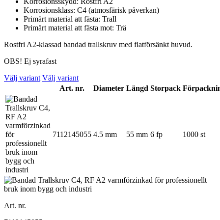
Korrosionsskydd: Rostfri A2
Korrosionsklass: C4 (atmosfärisk påverkan)
Primärt material att fästa: Trall
Primärt material att fästa mot: Trä
Rostfri A2-klassad bandad trallskruv med flatförsänkt huvud.
OBS! Ej syrafast
Välj variant
Välj variant
Art. nr.
Diameter
Längd
Storpack
Förpackni
7112145055
4.5 mm
55 mm
6 fp
1000 st
Art. nr.