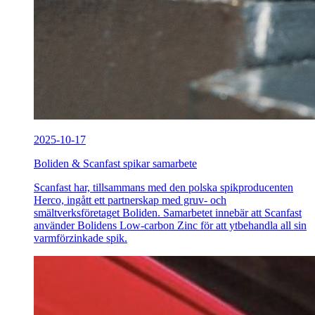
2025-10-17
Boliden & Scanfast spikar samarbete
Scanfast har, tillsammans med den polska spikproducenten
Herco, ingått ett partnerskap med gruv- och
smältverksföretaget Boliden. Samarbetet innebär att Scanfast
använder Bolidens Low-carbon Zinc för att ytbehandla all sin
varmförzinkade spik.