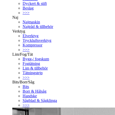
Dyckert & stift
Beslag
>>>
Naj
Najmaskin
Najtråd & tillbehör
Verktyg
Elverktyg
Tryckluftsverktyg
Kompressor
>>>
Lim/Fog/Tät
Bygg-/ fogskum
Fogtätning
Lim & tillbehör
Tätningstejp
>>>
Bits/Borr/Såg
Bits
Borr & Hålsåg
Handske
Sågblad & Sågklinga
>>>