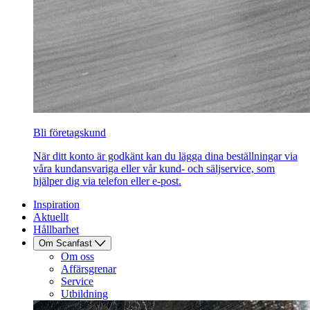
Bli företagskund
När ditt konto är godkänt kan du lägga dina beställningar via
våra kundansvariga eller vår kund- och säljservice, som
hjälper dig via telefon eller e-post.
Inspiration
Aktuellt
Hållbarhet
Om Scanfast
Om oss
Affärsgrenar
Service
Utbildning