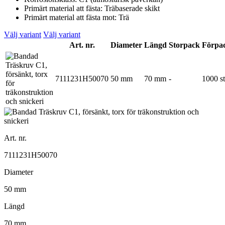
Primärt material att fästa: Träbaserade skikt
Primärt material att fästa mot: Trä
Välj variant
Välj variant
Art. nr.
Diameter
Längd
Storpack
Förpa
7111231H50070
50 mm
70 mm
-
1000 st
Art. nr.
7111231H50070
Diameter
50 mm
Längd
70 mm