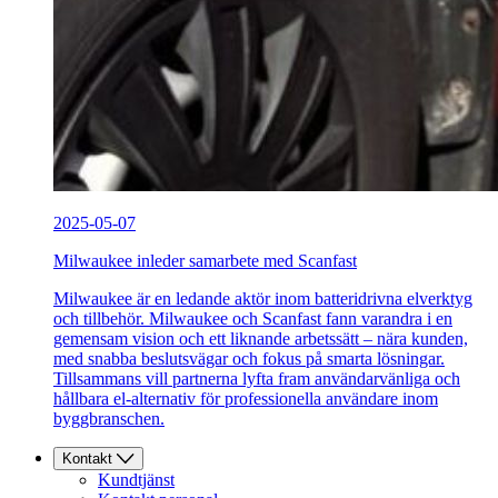
2025-05-07
Milwaukee inleder samarbete med Scanfast
Milwaukee är en ledande aktör inom batteridrivna elverktyg
och tillbehör. Milwaukee och Scanfast fann varandra i en
gemensam vision och ett liknande arbetssätt – nära kunden,
med snabba beslutsvägar och fokus på smarta lösningar.
Tillsammans vill partnerna lyfta fram användarvänliga och
hållbara el-alternativ för professionella användare inom
byggbranschen.
Kontakt
Kundtjänst