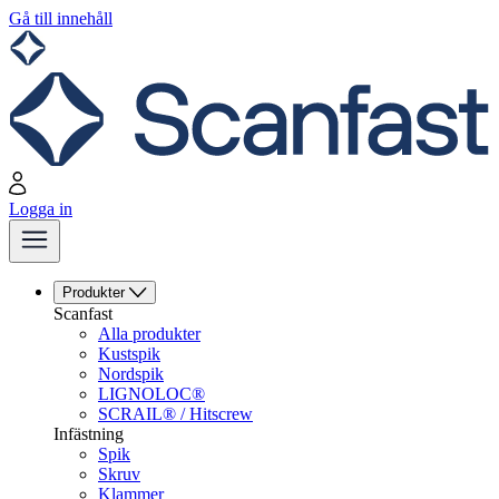
Gå till innehåll
Logga in
Produkter
Scanfast
Alla produkter
Kustspik
Nordspik
LIGNOLOC®
SCRAIL® / Hitscrew
Infästning
Spik
Skruv
Klammer