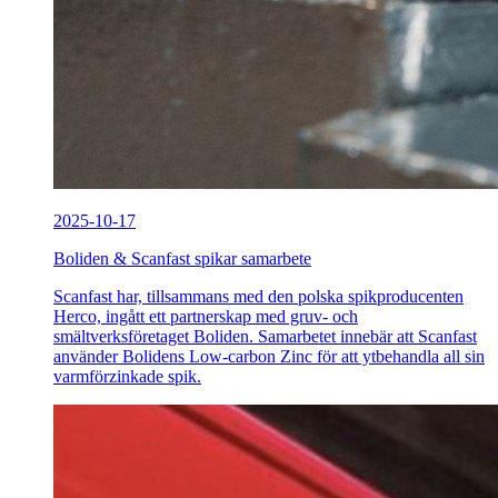
2025-10-17
Boliden & Scanfast spikar samarbete
Scanfast har, tillsammans med den polska spikproducenten
Herco, ingått ett partnerskap med gruv- och
smältverksföretaget Boliden. Samarbetet innebär att Scanfast
använder Bolidens Low-carbon Zinc för att ytbehandla all sin
varmförzinkade spik.