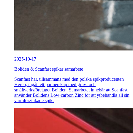
2025-10-17
Boliden & Scanfast spikar samarbete
Scanfast har, tillsammans med den polska spikproducenten
Herco, ingått ett partnerskap med gruv- och
smältverksföretaget Boliden. Samarbetet innebär att Scanfast
använder Bolidens Low-carbon Zinc för att ytbehandla all sin
varmförzinkade spik.