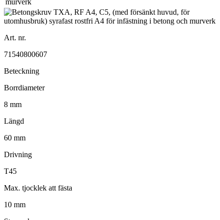
Art. nr.
71540800607
Beteckning
Borrdiameter
8 mm
Längd
60 mm
Drivning
T45
Max. tjocklek att fästa
10 mm