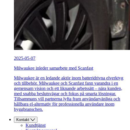
2025-05-07
Milwaukee inleder samarbete med Scanfast
Milwaukee är en ledande aktör inom batteridrivna elverktyg
och tillbehör. Milwaukee och Scanfast fann varandra i en
gemensam vision och ett liknande arbetssätt – nära kunden,
med snabba beslutsvägar och fokus på smarta lösningar.
Tillsammans vill partnerna lyfta fram användarvänliga och
hållbara el-alternativ för professionella användare inom
byggbranschen.
Kontakt
Kundtjänst