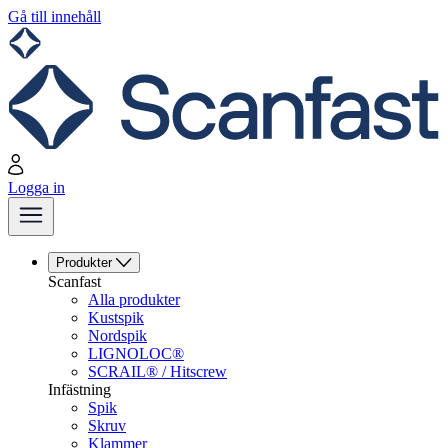
Gå till innehåll
Logga in
Produkter
Scanfast
Alla produkter
Kustspik
Nordspik
LIGNOLOC®
SCRAIL® / Hitscrew
Infästning
Spik
Skruv
Klammer