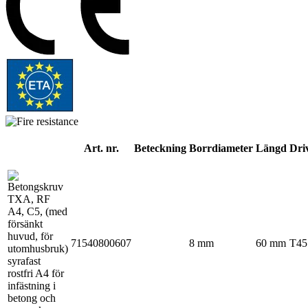
Art. nr.
Beteckning
Borrdiameter
Längd
Dri
71540800607
8 mm
60 mm
T45