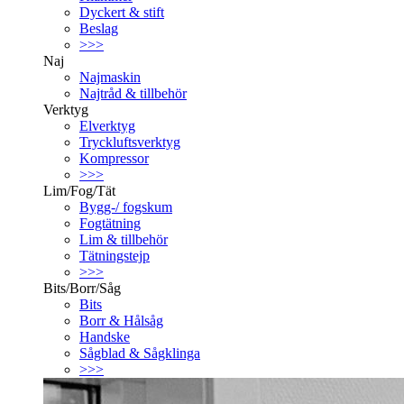
Dyckert & stift
Beslag
>>>
Naj
Najmaskin
Najtråd & tillbehör
Verktyg
Elverktyg
Tryckluftsverktyg
Kompressor
>>>
Lim/Fog/Tät
Bygg-/ fogskum
Fogtätning
Lim & tillbehör
Tätningstejp
>>>
Bits/Borr/Såg
Bits
Borr & Hålsåg
Handske
Sågblad & Sågklinga
>>>