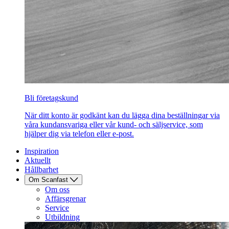
Bli företagskund
När ditt konto är godkänt kan du lägga dina beställningar via
våra kundansvariga eller vår kund- och säljservice, som
hjälper dig via telefon eller e-post.
Inspiration
Aktuellt
Hållbarhet
Om Scanfast
Om oss
Affärsgrenar
Service
Utbildning