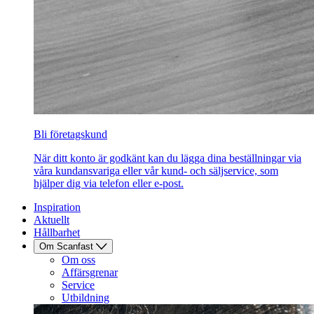
Bli företagskund
När ditt konto är godkänt kan du lägga dina beställningar via
våra kundansvariga eller vår kund- och säljservice, som
hjälper dig via telefon eller e-post.
Inspiration
Aktuellt
Hållbarhet
Om Scanfast
Om oss
Affärsgrenar
Service
Utbildning