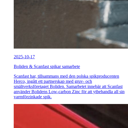
2025-10-17
Boliden & Scanfast spikar samarbete
Scanfast har, tillsammans med den polska spikproducenten
Herco, ingått ett partnerskap med gruv- och
smältverksföretaget Boliden. Samarbetet innebär att Scanfast
använder Bolidens Low-carbon Zinc för att ytbehandla all sin
varmförzinkade spik.