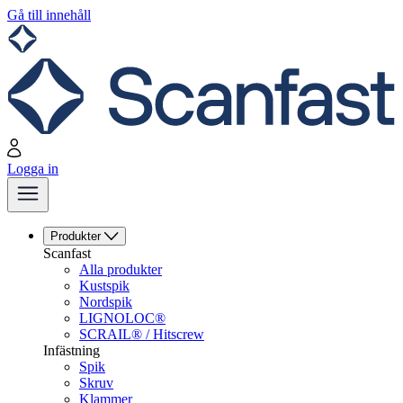
Gå till innehåll
Logga in
Produkter
Scanfast
Alla produkter
Kustspik
Nordspik
LIGNOLOC®
SCRAIL® / Hitscrew
Infästning
Spik
Skruv
Klammer