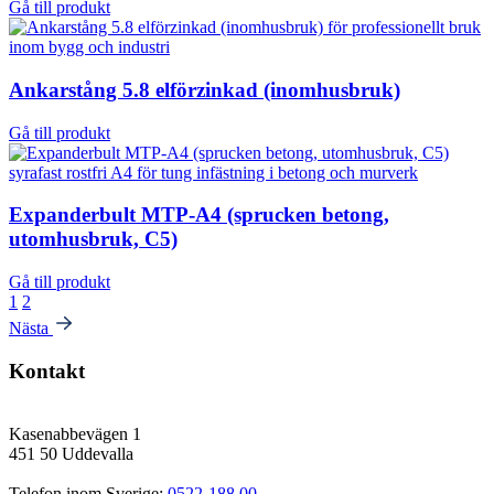
Gå till produkt
Ankarstång 5.8 elförzinkad (inomhusbruk)
Gå till produkt
Expanderbult MTP-A4 (sprucken betong,
utomhusbruk, C5)
Gå till produkt
1
2
Nästa
Kontakt
Kasenabbevägen 1
451 50 Uddevalla
Telefon inom Sverige: 
0522-188 00