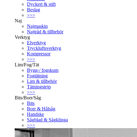
Dyckert & stift
Beslag
>>>
Naj
Najmaskin
Najtråd & tillbehör
Verktyg
Elverktyg
Tryckluftsverktyg
Kompressor
>>>
Lim/Fog/Tät
Bygg-/ fogskum
Fogtätning
Lim & tillbehör
Tätningstejp
>>>
Bits/Borr/Såg
Bits
Borr & Hålsåg
Handske
Sågblad & Sågklinga
>>>