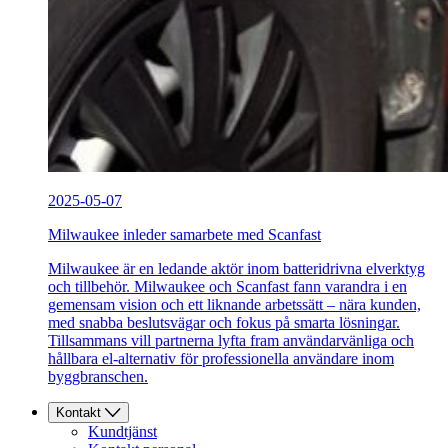
2025-05-07
Milwaukee inleder samarbete med Scanfast
Milwaukee är en ledande aktör inom batteridrivna elverktyg
och tillbehör. Milwaukee och Scanfast fann varandra i en
gemensam vision och ett liknande arbetssätt – nära kunden,
med snabba beslutsvägar och fokus på smarta lösningar.
Tillsammans vill partnerna lyfta fram användarvänliga och
hållbara el-alternativ för professionella användare inom
byggbranschen.
Kontakt
Kundtjänst