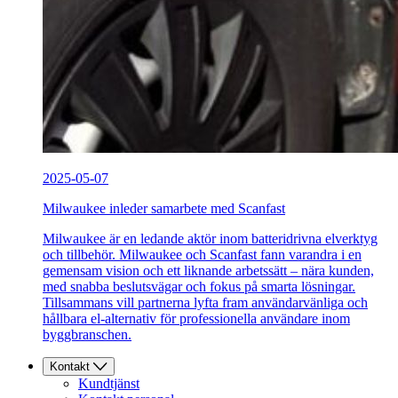
2025-05-07
Milwaukee inleder samarbete med Scanfast
Milwaukee är en ledande aktör inom batteridrivna elverktyg
och tillbehör. Milwaukee och Scanfast fann varandra i en
gemensam vision och ett liknande arbetssätt – nära kunden,
med snabba beslutsvägar och fokus på smarta lösningar.
Tillsammans vill partnerna lyfta fram användarvänliga och
hållbara el-alternativ för professionella användare inom
byggbranschen.
Kontakt
Kundtjänst