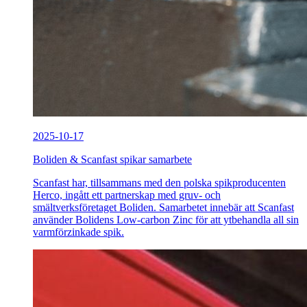
2025-10-17
Boliden & Scanfast spikar samarbete
Scanfast har, tillsammans med den polska spikproducenten
Herco, ingått ett partnerskap med gruv- och
smältverksföretaget Boliden. Samarbetet innebär att Scanfast
använder Bolidens Low-carbon Zinc för att ytbehandla all sin
varmförzinkade spik.