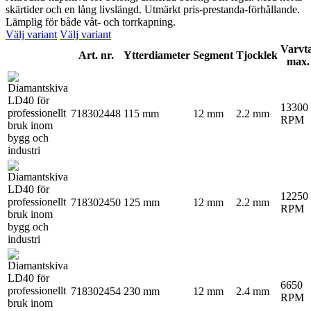
skärtider och en lång livslängd. Utmärkt pris-prestanda-förhållande.
Lämplig för både våt- och torrkapning.
Välj variant
Välj variant
Varvta
Art. nr.
Ytterdiameter
Segment
Tjocklek
max.
13300
718302448
115 mm
12 mm
2.2 mm
RPM
12250
718302450
125 mm
12 mm
2.2 mm
RPM
6650
718302454
230 mm
12 mm
2.4 mm
RPM