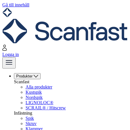
Gå till innehåll
Logga in
Produkter
Scanfast
Alla produkter
Kustspik
Nordspik
LIGNOLOC®
SCRAIL® / Hitscrew
Infästning
Spik
Skruv
Klammer