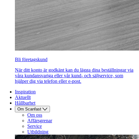
Bli företagskund
När ditt konto är godkänt kan du lägga dina beställningar via
våra kundansvariga eller vår kund- och säljservice, som
hjälper dig via telefon eller e-post.
Inspiration
Aktuellt
Hållbarhet
Om Scanfast
Om oss
Affärsgrenar
Service
Utbildning