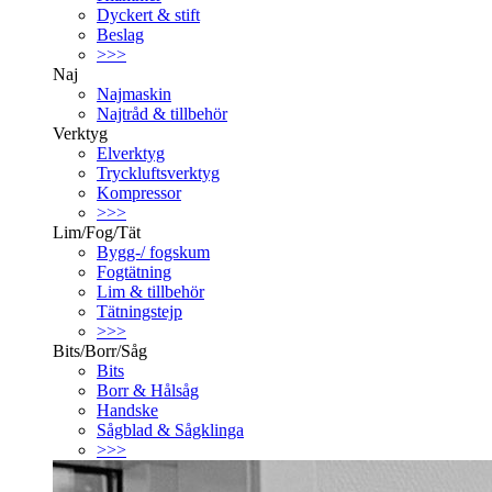
Dyckert & stift
Beslag
>>>
Naj
Najmaskin
Najtråd & tillbehör
Verktyg
Elverktyg
Tryckluftsverktyg
Kompressor
>>>
Lim/Fog/Tät
Bygg-/ fogskum
Fogtätning
Lim & tillbehör
Tätningstejp
>>>
Bits/Borr/Såg
Bits
Borr & Hålsåg
Handske
Sågblad & Sågklinga
>>>