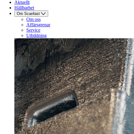
Aktuellt
Hållbarhet
Om Scanfast
Om oss
Affärsgrenar
Service
Utbildning