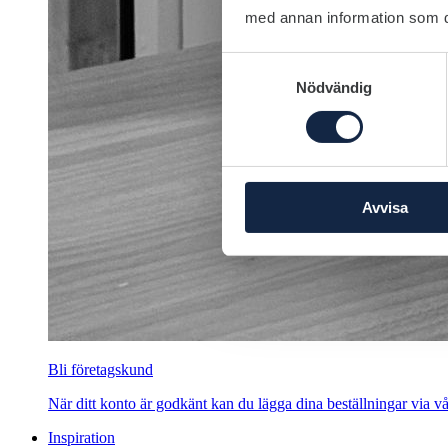
med annan information som du 
Samtyckesval
Nödvändig
Avvisa
Bli företagskund
När ditt konto är godkänt kan du lägga dina beställningar via vår
Inspiration