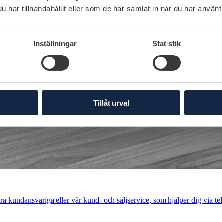
har tillhandahållit eller som de har samlat in när du har använt 
Inställningar
Statistik
Tillåt urval
a kundansvariga eller vår kund- och säljservice, som hjälper dig via tel