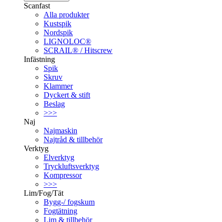
Scanfast
Alla produkter
Kustspik
Nordspik
LIGNOLOC®
SCRAIL® / Hitscrew
Infästning
Spik
Skruv
Klammer
Dyckert & stift
Beslag
>>>
Naj
Najmaskin
Najtråd & tillbehör
Verktyg
Elverktyg
Tryckluftsverktyg
Kompressor
>>>
Lim/Fog/Tät
Bygg-/ fogskum
Fogtätning
Lim & tillbehör