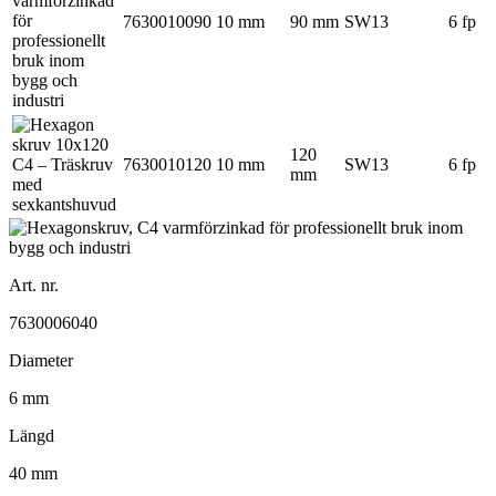
7630010090
10 mm
90 mm
SW13
6 fp
120
7630010120
10 mm
SW13
6 fp
mm
Art. nr.
7630006040
Diameter
6 mm
Längd
40 mm