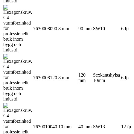
7630008090
8 mm
90 mm
SW10
6 fp
120
Sexkantshylsa
7630008120
8 mm
6 fp
mm
10mm
7630010040
10 mm
40 mm
SW13
12 fp