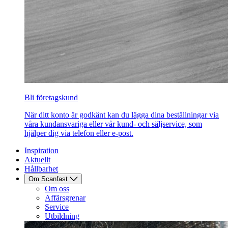
Bli företagskund
När ditt konto är godkänt kan du lägga dina beställningar via
våra kundansvariga eller vår kund- och säljservice, som
hjälper dig via telefon eller e-post.
Inspiration
Aktuellt
Hållbarhet
Om Scanfast
Om oss
Affärsgrenar
Service
Utbildning