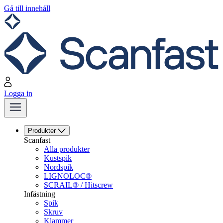
Gå till innehåll
Logga in
Produkter
Scanfast
Alla produkter
Kustspik
Nordspik
LIGNOLOC®
SCRAIL® / Hitscrew
Infästning
Spik
Skruv
Klammer