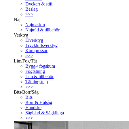
Dyckert & stift
Beslag
>>>
Naj
Najmaskin
Najtråd & tillbehör
Verktyg
Elverktyg
Tryckluftsverktyg
Kompressor
>>>
Lim/Fog/Tät
Bygg-/ fogskum
Fogtätning
Lim & tillbehör
Tätningstejp
>>>
Bits/Borr/Såg
Bits
Borr & Hålsåg
Handske
Sågblad & Sågklinga
>>>