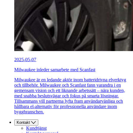
2025-05-07
Milwaukee inleder samarbete med Scanfast
Milwaukee är en ledande aktör inom batteridrivna elverktyg
och tillbehör. Milwaukee och Scanfast fann varandra i en
gemensam vision och ett liknande arbetssätt – nära kunden,
med snabba beslutsvägar och fokus på smarta lösningar.
Tillsammans vill partnerna lyfta fram användarvänliga och
hållbara el-alternativ för professionella användare inom
byggbranschen.
Kontakt
Kundtjänst