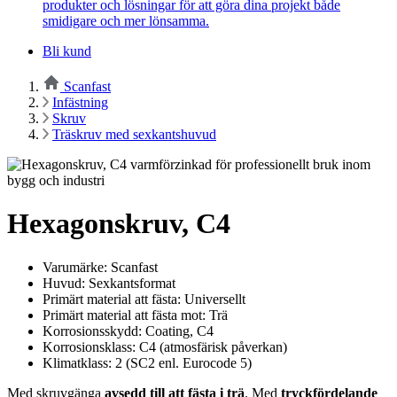
produkter och lösningar för att göra dina projekt både
smidigare och mer lönsamma.
Bli kund
Scanfast
Infästning
Skruv
Träskruv med sexkantshuvud
Hexagonskruv, C4
Varumärke: Scanfast
Huvud: Sexkantsformat
Primärt material att fästa: Universellt
Primärt material att fästa mot: Trä
Korrosionsskydd: Coating, C4
Korrosionsklass: C4 (atmosfärisk påverkan)
Klimatklass: 2 (SC2 enl. Eurocode 5)
Med skruvgänga
avsedd till att fästa i trä
. Med
tryckfördelande