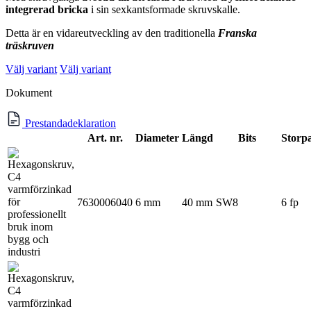
integrerad bricka
i sin sexkantsformade skruvskalle.
Detta är en vidareutveckling av den traditionella
F
ranska
träskruven
Välj variant
Välj variant
Dokument
Prestandadeklaration
Art. nr.
Diameter
Längd
Bits
Storp
7630006040
6 mm
40 mm
SW8
6 fp