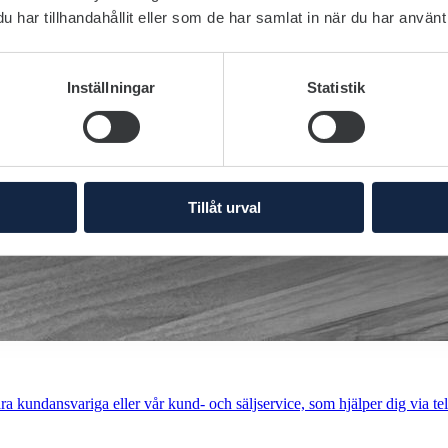
har tillhandahållit eller som de har samlat in när du har använt 
Inställningar
Statistik
Tillåt urval
a kundansvariga eller vår kund- och säljservice, som hjälper dig via tel