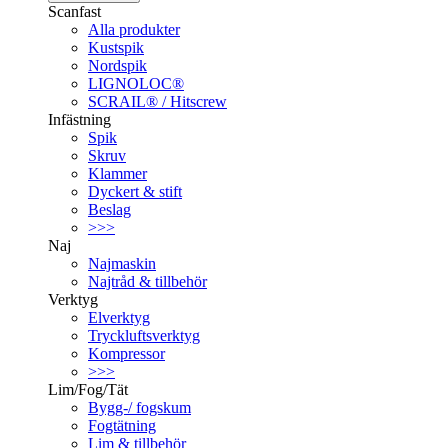
Scanfast
Alla produkter
Kustspik
Nordspik
LIGNOLOC®
SCRAIL® / Hitscrew
Infästning
Spik
Skruv
Klammer
Dyckert & stift
Beslag
>>>
Naj
Najmaskin
Najtråd & tillbehör
Verktyg
Elverktyg
Tryckluftsverktyg
Kompressor
>>>
Lim/Fog/Tät
Bygg-/ fogskum
Fogtätning
Lim & tillbehör