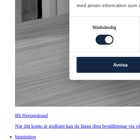
med annan information som du 
Samtyckesval
Nödvändig
Avvisa
Bli företagskund
När ditt konto är godkänt kan du lägga dina beställningar via vår
Inspiration