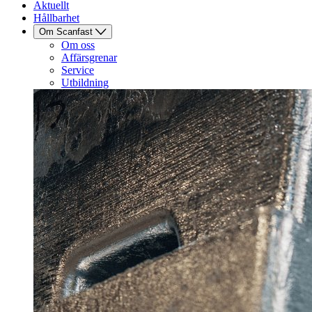
Aktuellt
Hållbarhet
Om Scanfast
Om oss
Affärsgrenar
Service
Utbildning