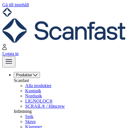
Gå till innehåll
Logga in
Produkter
Scanfast
Alla produkter
Kustspik
Nordspik
LIGNOLOC®
SCRAIL® / Hitscrew
Infästning
Spik
Skruv
Klammer