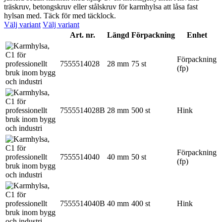
träskruv, betongskruv eller stålskruv för karmhylsa att låsa fast
hylsan med. Täck för med täcklock.
Välj variant
Välj variant
Art. nr.
Längd
Förpackning
Enhet
Förpackning
7555514028
28 mm
75 st
(fp)
7555514028B
28 mm
500 st
Hink
Förpackning
7555514040
40 mm
50 st
(fp)
7555514040B
40 mm
400 st
Hink