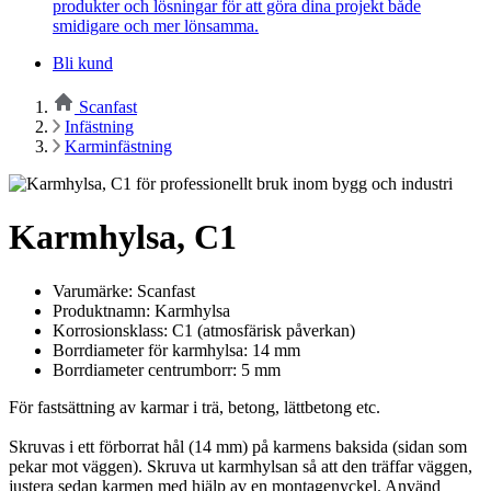
produkter och lösningar för att göra dina projekt både
smidigare och mer lönsamma.
Bli kund
Scanfast
Infästning
Karminfästning
Karmhylsa, C1
Varumärke: Scanfast
Produktnamn: Karmhylsa
Korrosionsklass: C1 (atmosfärisk påverkan)
Borrdiameter för karmhylsa: 14 mm
Borrdiameter centrumborr: 5 mm
För fastsättning av karmar i trä, betong, lättbetong etc.
Skruvas i ett förborrat hål (14 mm) på karmens baksida (sidan som
pekar mot väggen). Skruva ut karmhylsan så att den träffar väggen,
justera sedan karmen med hjälp av en montagenyckel. Använd