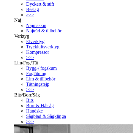
Dyckert & stift
Beslag
>>>
Naj
Najmaskin
Najtråd & tillbehör
Verktyg
Elverktyg
Tryckluftsverktyg
Kompressor
>>>
Lim/Fog/Tät
Bygg-/ fogskum
Fogtätning
Lim & tillbehör
Tätningstejp
>>>
Bits/Borr/Såg
Bits
Borr & Hålsåg
Handske
Sågblad & Sågklinga
>>>