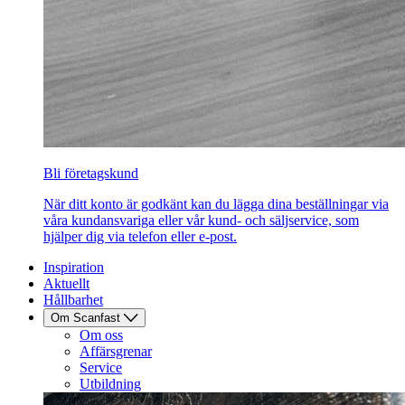
Bli företagskund
När ditt konto är godkänt kan du lägga dina beställningar via
våra kundansvariga eller vår kund- och säljservice, som
hjälper dig via telefon eller e-post.
Inspiration
Aktuellt
Hållbarhet
Om Scanfast
Om oss
Affärsgrenar
Service
Utbildning