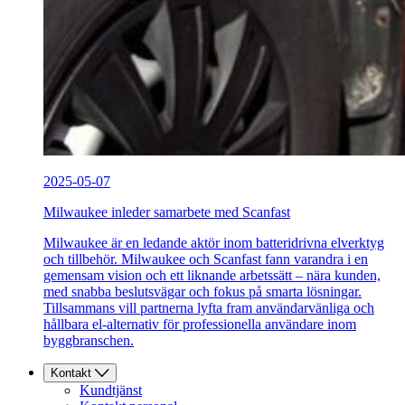
2025-05-07
Milwaukee inleder samarbete med Scanfast
Milwaukee är en ledande aktör inom batteridrivna elverktyg
och tillbehör. Milwaukee och Scanfast fann varandra i en
gemensam vision och ett liknande arbetssätt – nära kunden,
med snabba beslutsvägar och fokus på smarta lösningar.
Tillsammans vill partnerna lyfta fram användarvänliga och
hållbara el-alternativ för professionella användare inom
byggbranschen.
Kontakt
Kundtjänst