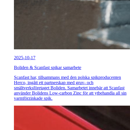
2025-10-17
Boliden & Scanfast spikar samarbete
Scanfast har, tillsammans med den polska spikproducenten
Herco, ingått ett partnerskap med gruv- och
smältverksföretaget Boliden. Samarbetet innebär att Scanfast
använder Bolidens Low-carbon Zinc för att ytbehandla all sin
varmförzinkade spik.