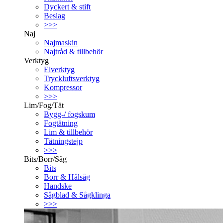
Dyckert & stift
Beslag
>>>
Naj
Najmaskin
Najtråd & tillbehör
Verktyg
Elverktyg
Tryckluftsverktyg
Kompressor
>>>
Lim/Fog/Tät
Bygg-/ fogskum
Fogtätning
Lim & tillbehör
Tätningstejp
>>>
Bits/Borr/Såg
Bits
Borr & Hålsåg
Handske
Sågblad & Sågklinga
>>>