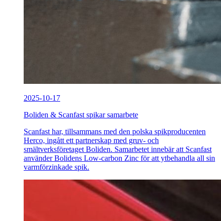
2025-10-17
Boliden & Scanfast spikar samarbete
Scanfast har, tillsammans med den polska spikproducenten
Herco, ingått ett partnerskap med gruv- och
smältverksföretaget Boliden. Samarbetet innebär att Scanfast
använder Bolidens Low-carbon Zinc för att ytbehandla all sin
varmförzinkade spik.