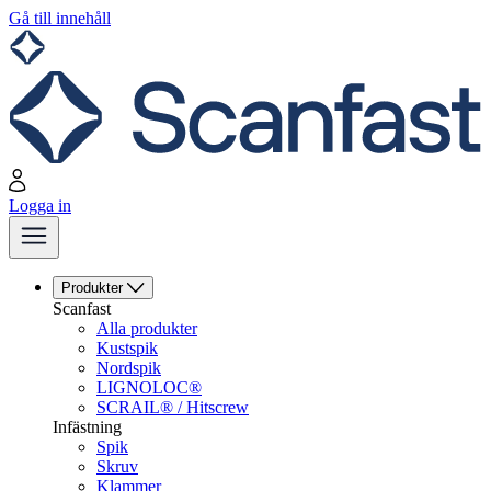
Gå till innehåll
Logga in
Produkter
Scanfast
Alla produkter
Kustspik
Nordspik
LIGNOLOC®
SCRAIL® / Hitscrew
Infästning
Spik
Skruv
Klammer