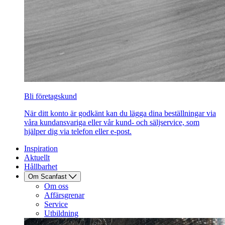
Bli företagskund
När ditt konto är godkänt kan du lägga dina beställningar via
våra kundansvariga eller vår kund- och säljservice, som
hjälper dig via telefon eller e-post.
Inspiration
Aktuellt
Hållbarhet
Om Scanfast
Om oss
Affärsgrenar
Service
Utbildning