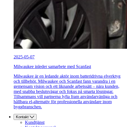
2025-05-07
Milwaukee inleder samarbete med Scanfast
Milwaukee är en ledande aktör inom batteridrivna elverktyg
och tillbehör. Milwaukee och Scanfast fann varandra i en
gemensam vision och ett liknande arbetssätt – nära kunden,
med snabba beslutsvägar och fokus på smarta lösningar.
Tillsammans vill partnerna lyfta fram användarvänliga och
hållbara el-alternativ för professionella användare inom
byggbranschen.
Kontakt
Kundtjänst