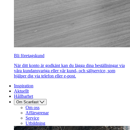
Bli företagskund
När ditt konto är godkänt kan du lägga dina beställningar via
våra kundansvariga eller vår kund- och säljservice, som
hjälper dig via telefon eller e-post.
Inspiration
Aktuellt
Hållbarhet
Om Scanfast
Om oss
Affärsgrenar
Service
Utbildning