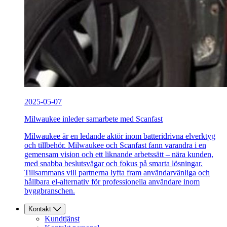
2025-05-07
Milwaukee inleder samarbete med Scanfast
Milwaukee är en ledande aktör inom batteridrivna elverktyg
och tillbehör. Milwaukee och Scanfast fann varandra i en
gemensam vision och ett liknande arbetssätt – nära kunden,
med snabba beslutsvägar och fokus på smarta lösningar.
Tillsammans vill partnerna lyfta fram användarvänliga och
hållbara el-alternativ för professionella användare inom
byggbranschen.
Kontakt
Kundtjänst