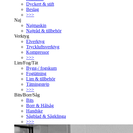
Dyckert & stift
Beslag
>>>
Naj
Najmaskin
Najtråd & tillbehör
Verktyg
Elverktyg
Tryckluftsverktyg
Kompressor
>>>
Lim/Fog/Tät
Bygg-/ fogskum
Fogtätning
Lim & tillbehör
Tätningstejp
>>>
Bits/Borr/Såg
Bits
Borr & Hålsåg
Handske
Sågblad & Sågklinga
>>>