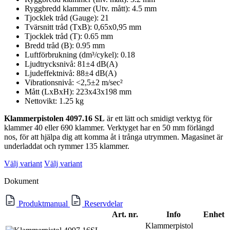
Ryggbredd klammer (Utv. mått): 4.5 mm
Tjocklek tråd (Gauge): 21
Tvärsnitt tråd (TxB): 0,65x0,95 mm
Tjocklek tråd (T): 0.65 mm
Bredd tråd (B): 0.95 mm
Luftförbrukning (dm³/cykel): 0.18
Ljudtrycksnivå: 81±4 dB(A)
Ljudeffektnivå: 88±4 dB(A)
Vibrationsnivå: <2,5±2 m/sec²
Mått (LxBxH): 223x43x198 mm
Nettovikt: 1.25 kg
Klammerpistolen 4097.16 SL
är ett lätt och smidigt verktyg för
klammer 40 eller 690 klammer. Verktyget har en 50 mm förlängd
nos, för att hjälpa dig att komma åt i trånga utrymmen. Magasinet är
underladdat och rymmer 135 klammer.
Välj variant
Välj variant
Dokument
Produktmanual
Reservdelar
Art. nr.
Info
Enhet
Klammerpistol