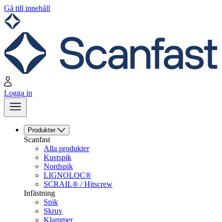
Gå till innehåll
Logga in
Produkter
Scanfast
Alla produkter
Kustspik
Nordspik
LIGNOLOC®
SCRAIL® / Hitscrew
Infästning
Spik
Skruv
Klammer