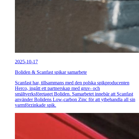
2025-10-17
Boliden & Scanfast spikar samarbete
Scanfast har, tillsammans med den polska spikproducenten
Herco, ingått ett partnerskap med gruv- och
smältverksföretaget Boliden. Samarbetet innebär att Scanfast
använder Bolidens Low-carbon Zinc för att ytbehandla all sin
varmförzinkade spik.