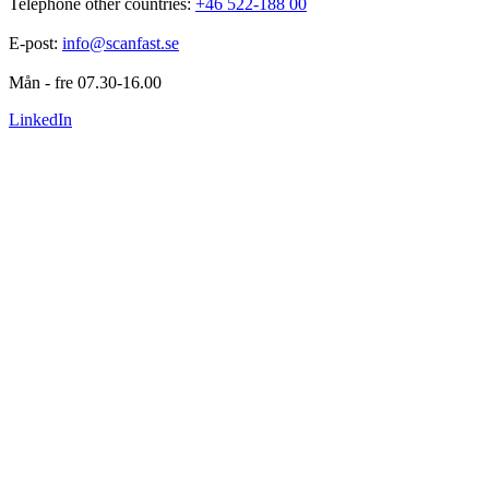
Telephone other countries: 
+46 522-188 00
E-post: 
info@scanfast.se
Mån - fre 07.30-16.00
LinkedIn