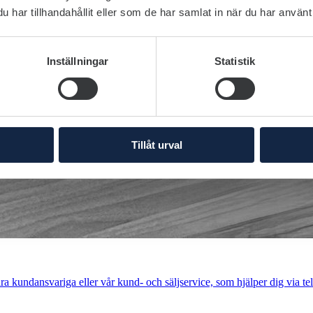
har tillhandahållit eller som de har samlat in när du har använt 
Inställningar
Statistik
Tillåt urval
a kundansvariga eller vår kund- och säljservice, som hjälper dig via tel