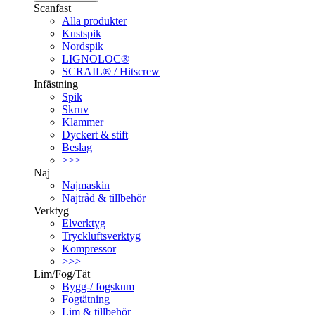
Scanfast
Alla produkter
Kustspik
Nordspik
LIGNOLOC®
SCRAIL® / Hitscrew
Infästning
Spik
Skruv
Klammer
Dyckert & stift
Beslag
>>>
Naj
Najmaskin
Najtråd & tillbehör
Verktyg
Elverktyg
Tryckluftsverktyg
Kompressor
>>>
Lim/Fog/Tät
Bygg-/ fogskum
Fogtätning
Lim & tillbehör