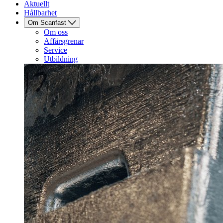
Aktuellt
Hållbarhet
Om Scanfast
Om oss
Affärsgrenar
Service
Utbildning