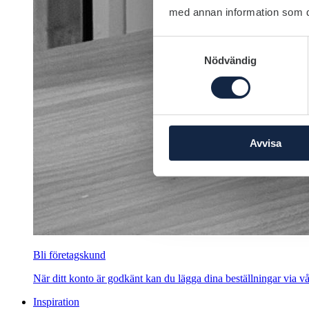
med annan information som du 
Samtyckesval
Nödvändig
Avvisa
Bli företagskund
När ditt konto är godkänt kan du lägga dina beställningar via vår
Inspiration