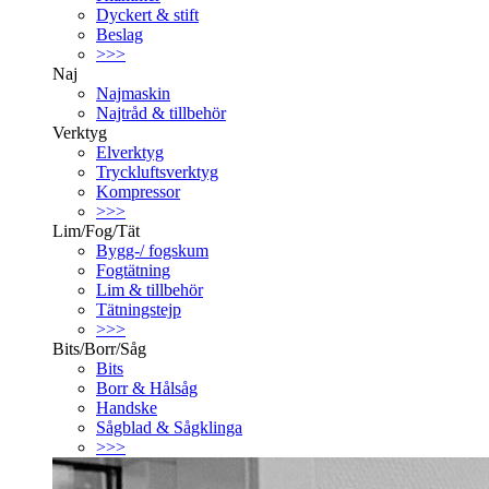
Dyckert & stift
Beslag
>>>
Naj
Najmaskin
Najtråd & tillbehör
Verktyg
Elverktyg
Tryckluftsverktyg
Kompressor
>>>
Lim/Fog/Tät
Bygg-/ fogskum
Fogtätning
Lim & tillbehör
Tätningstejp
>>>
Bits/Borr/Såg
Bits
Borr & Hålsåg
Handske
Sågblad & Sågklinga
>>>