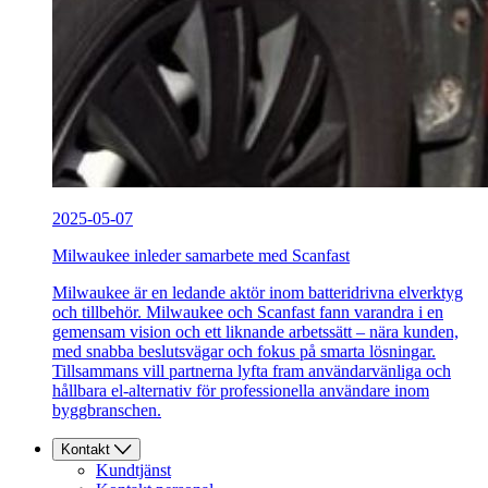
2025-05-07
Milwaukee inleder samarbete med Scanfast
Milwaukee är en ledande aktör inom batteridrivna elverktyg
och tillbehör. Milwaukee och Scanfast fann varandra i en
gemensam vision och ett liknande arbetssätt – nära kunden,
med snabba beslutsvägar och fokus på smarta lösningar.
Tillsammans vill partnerna lyfta fram användarvänliga och
hållbara el-alternativ för professionella användare inom
byggbranschen.
Kontakt
Kundtjänst