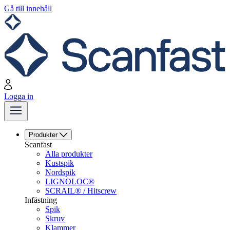
Gå till innehåll
Logga in
Produkter
Scanfast
Alla produkter
Kustspik
Nordspik
LIGNOLOC®
SCRAIL® / Hitscrew
Infästning
Spik
Skruv
Klammer