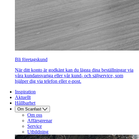
Bli företagskund
När ditt konto är godkänt kan du lägga dina beställningar via
våra kundansvariga eller vår kund- och säljservice, som
hjälper dig via telefon eller e-post.
Inspiration
Aktuellt
Hållbarhet
Om Scanfast
Om oss
Affärsgrenar
Service
Utbildning