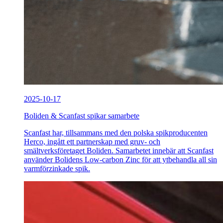
2025-10-17
Boliden & Scanfast spikar samarbete
Scanfast har, tillsammans med den polska spikproducenten
Herco, ingått ett partnerskap med gruv- och
smältverksföretaget Boliden. Samarbetet innebär att Scanfast
använder Bolidens Low-carbon Zinc för att ytbehandla all sin
varmförzinkade spik.