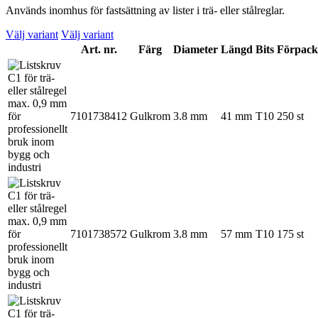
Används inomhus för fastsättning av lister i trä- eller stålreglar.
Välj variant
Välj variant
Art. nr.
Färg
Diameter
Längd
Bits
Förpack
7101738412
Gulkrom
3.8 mm
41 mm
T10
250 st
7101738572
Gulkrom
3.8 mm
57 mm
T10
175 st