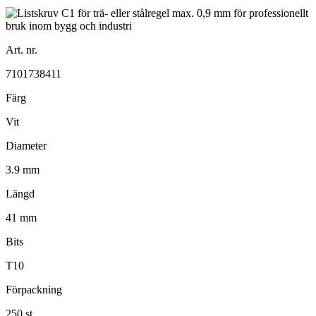
Art. nr.
7101738411
Färg
Vit
Diameter
3.9 mm
Längd
41 mm
Bits
T10
Förpackning
250 st