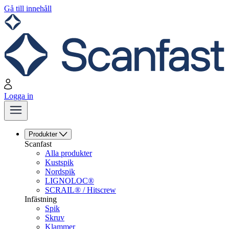
Gå till innehåll
Logga in
Produkter
Scanfast
Alla produkter
Kustspik
Nordspik
LIGNOLOC®
SCRAIL® / Hitscrew
Infästning
Spik
Skruv
Klammer