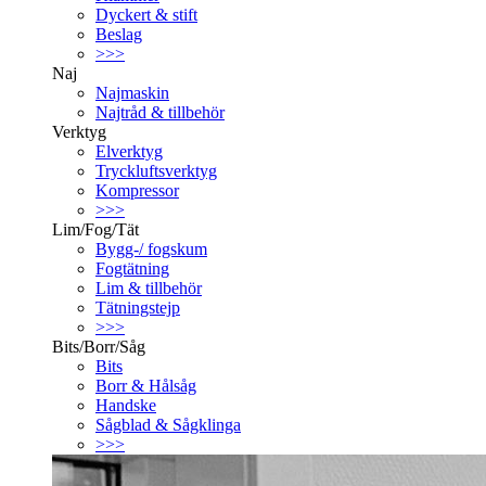
Dyckert & stift
Beslag
>>>
Naj
Najmaskin
Najtråd & tillbehör
Verktyg
Elverktyg
Tryckluftsverktyg
Kompressor
>>>
Lim/Fog/Tät
Bygg-/ fogskum
Fogtätning
Lim & tillbehör
Tätningstejp
>>>
Bits/Borr/Såg
Bits
Borr & Hålsåg
Handske
Sågblad & Sågklinga
>>>