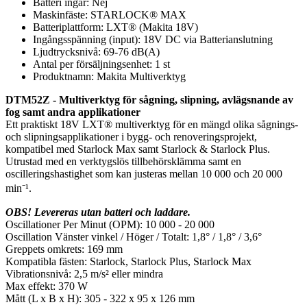
Batteri ingår: Nej
Maskinfäste: STARLOCK® MAX
Batteriplattform: LXT® (Makita 18V)
Ingångsspänning (input): 18V DC via Batterianslutning
Ljudtrycksnivå: 69-76 dB(A)
Antal per försäljningsenhet: 1 st
Produktnamn: Makita Multiverktyg
DTM52Z - Multiverktyg för sågning, slipning, avlägsnande av
fog samt andra applikationer
Ett praktiskt 18V LXT® multiverktyg för en mängd olika sågnings-
och slipningsapplikationer i bygg- och renoveringsprojekt,
kompatibel med Starlock Max samt Starlock & Starlock Plus.
Utrustad med en verktygslös tillbehörsklämma samt en
oscilleringshastighet som kan justeras mellan 10 000 och 20 000
min⁻¹.
OBS! Levereras utan batteri och laddare.
Oscillationer Per Minut (OPM): 10 000 - 20 000
Oscillation Vänster vinkel / Höger / Totalt: 1,8° / 1,8° / 3,6°
Greppets omkrets: 169 mm
Kompatibla fästen: Starlock, Starlock Plus, Starlock Max
Vibrationsnivå: 2,5 m/s² eller mindra
Max effekt: 370 W
Mått (L x B x H): 305 - 322 x 95 x 126 mm