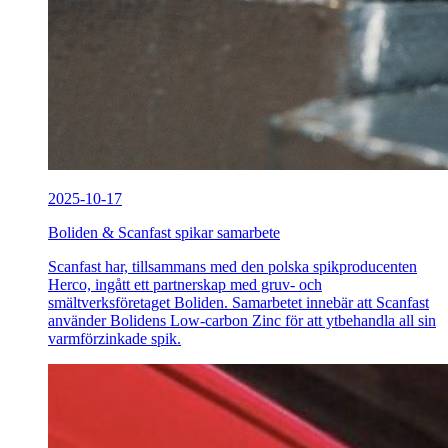
2025-10-17
Boliden & Scanfast spikar samarbete
Scanfast har, tillsammans med den polska spikproducenten
Herco, ingått ett partnerskap med gruv- och
smältverksföretaget Boliden. Samarbetet innebär att Scanfast
använder Bolidens Low-carbon Zinc för att ytbehandla all sin
varmförzinkade spik.