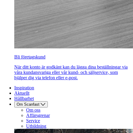
Bli företagskund
När ditt konto är godkänt kan du lägga dina beställningar via
våra kundansvariga eller vår kund- och säljservice, som
hjälper dig via telefon eller e-post.
Inspiration
Aktuellt
Hållbarhet
Om Scanfast
Om oss
Affärsgrenar
Service
Utbildning