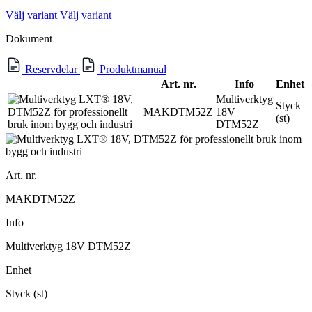
Välj variant
Välj variant
Dokument
Reservdelar
Produktmanual
Art. nr.
Info
Enhet
Multiverktyg
Styck
MAKDTM52Z
18V
(st)
DTM52Z
Art. nr.
MAKDTM52Z
Info
Multiverktyg 18V DTM52Z
Enhet
Styck (st)