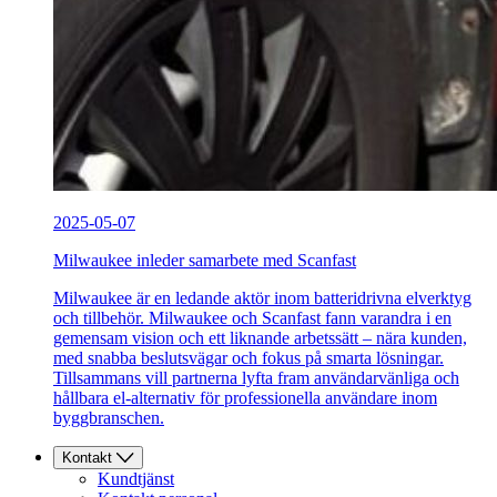
2025-05-07
Milwaukee inleder samarbete med Scanfast
Milwaukee är en ledande aktör inom batteridrivna elverktyg
och tillbehör. Milwaukee och Scanfast fann varandra i en
gemensam vision och ett liknande arbetssätt – nära kunden,
med snabba beslutsvägar och fokus på smarta lösningar.
Tillsammans vill partnerna lyfta fram användarvänliga och
hållbara el-alternativ för professionella användare inom
byggbranschen.
Kontakt
Kundtjänst