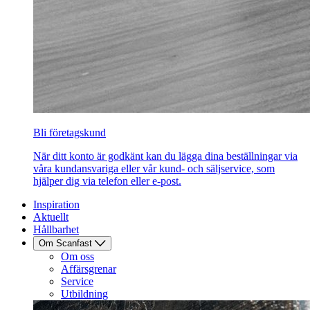
Bli företagskund
När ditt konto är godkänt kan du lägga dina beställningar via
våra kundansvariga eller vår kund- och säljservice, som
hjälper dig via telefon eller e-post.
Inspiration
Aktuellt
Hållbarhet
Om Scanfast
Om oss
Affärsgrenar
Service
Utbildning