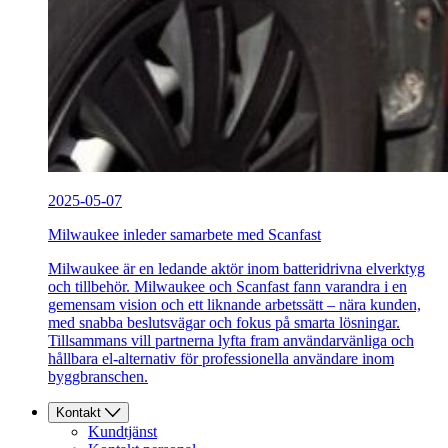
2025-05-07
Milwaukee inleder samarbete med Scanfast
Milwaukee är en ledande aktör inom batteridrivna elverktyg
och tillbehör. Milwaukee och Scanfast fann varandra i en
gemensam vision och ett liknande arbetssätt – nära kunden,
med snabba beslutsvägar och fokus på smarta lösningar.
Tillsammans vill partnerna lyfta fram användarvänliga och
hållbara el-alternativ för professionella användare inom
byggbranschen.
Kontakt
Kundtjänst