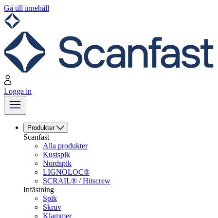
Gå till innehåll
Logga in
Produkter
Scanfast
Alla produkter
Kustspik
Nordspik
LIGNOLOC®
SCRAIL® / Hitscrew
Infästning
Spik
Skruv
Klammer