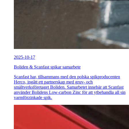
2025-10-17
Boliden & Scanfast spikar samarbete
Scanfast har, tillsammans med den polska spikproducenten
Herco, ingått ett partnerskap med gruv- och
smältverksföretaget Boliden. Samarbetet innebär att Scanfast
använder Bolidens Low-carbon Zinc för att ytbehandla all sin
varmförzinkade spik.