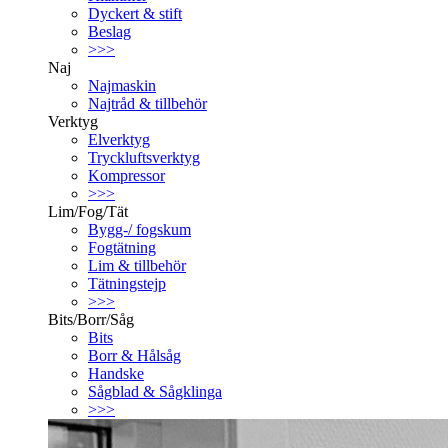
Dyckert & stift
Beslag
>>>
Naj
Najmaskin
Najtråd & tillbehör
Verktyg
Elverktyg
Tryckluftsverktyg
Kompressor
>>>
Lim/Fog/Tät
Bygg-/ fogskum
Fogtätning
Lim & tillbehör
Tätningstejp
>>>
Bits/Borr/Såg
Bits
Borr & Hålsåg
Handske
Sågblad & Sågklinga
>>>