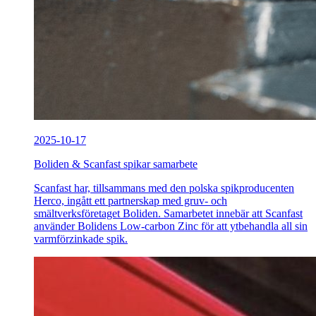
2025-10-17
Boliden & Scanfast spikar samarbete
Scanfast har, tillsammans med den polska spikproducenten
Herco, ingått ett partnerskap med gruv- och
smältverksföretaget Boliden. Samarbetet innebär att Scanfast
använder Bolidens Low-carbon Zinc för att ytbehandla all sin
varmförzinkade spik.