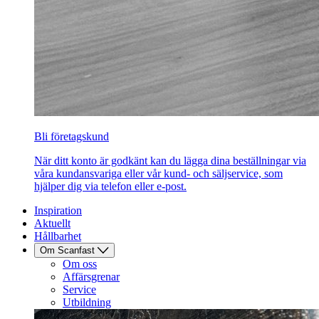
Bli företagskund
När ditt konto är godkänt kan du lägga dina beställningar via
våra kundansvariga eller vår kund- och säljservice, som
hjälper dig via telefon eller e-post.
Inspiration
Aktuellt
Hållbarhet
Om Scanfast
Om oss
Affärsgrenar
Service
Utbildning