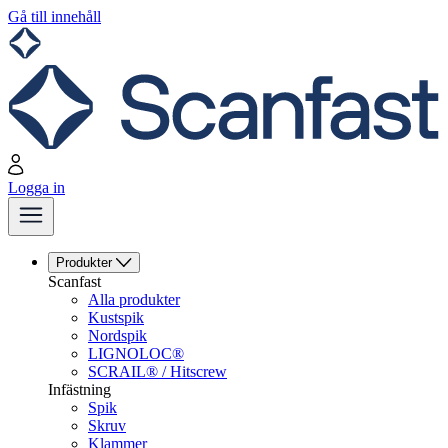
Gå till innehåll
Logga in
Produkter
Scanfast
Alla produkter
Kustspik
Nordspik
LIGNOLOC®
SCRAIL® / Hitscrew
Infästning
Spik
Skruv
Klammer