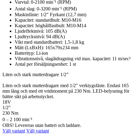
Varvtal: 0-2100 min⁻¹ (RPM)
Antal slag: 0-3200 min⁻¹ (RPM)
Maskinfäste: 1/2" Fyrkant (12,7 mm)
Kapacitet: standardbult: M10-M16
Kapacitet: höghållfastbult: M10-M14
Ljudeffektnivå: 105 dB(A)
Ljudtrycksnivå: 94 dB(A)
Vikt med standardbatteri: 1,5-1,8 kg
Mått (LxBxH): 165x79x234 mm
Batterityp: Li-ion
Vibrationsnivå, slagåtdragning vid max. kapacitet: 11 m/sec²
Antal per försäljningsenhet: 1 st
Liten och stark mutterdragare 1/2”
Liten och stark mutterdragare med 1/2" verktygsfäste. Endast 165
mm lång och med ett vridmoment på 230 Nm. LED-belysning för
bättre sikt på arbetsstycket.
18V
1/2"
230 Nm
0 – 2 100 min⁻¹
OBS! Levereras utan batteri och laddare.
Välj variant
Välj variant