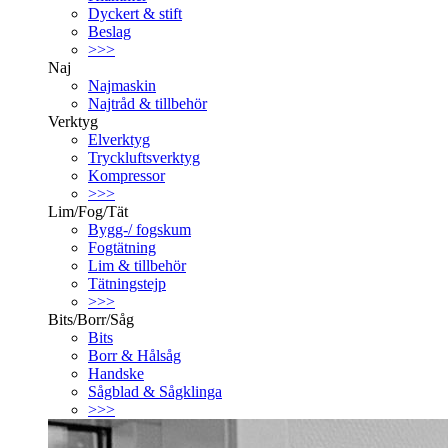
Dyckert & stift
Beslag
>>>
Naj
Najmaskin
Najtråd & tillbehör
Verktyg
Elverktyg
Tryckluftsverktyg
Kompressor
>>>
Lim/Fog/Tät
Bygg-/ fogskum
Fogtätning
Lim & tillbehör
Tätningstejp
>>>
Bits/Borr/Såg
Bits
Borr & Hålsåg
Handske
Sågblad & Sågklinga
>>>