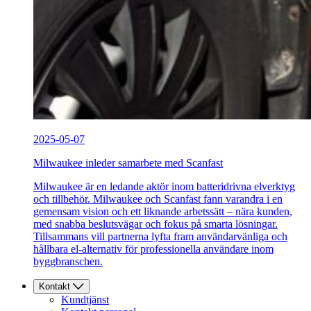
2025-05-07
Milwaukee inleder samarbete med Scanfast
Milwaukee är en ledande aktör inom batteridrivna elverktyg
och tillbehör. Milwaukee och Scanfast fann varandra i en
gemensam vision och ett liknande arbetssätt – nära kunden,
med snabba beslutsvägar och fokus på smarta lösningar.
Tillsammans vill partnerna lyfta fram användarvänliga och
hållbara el-alternativ för professionella användare inom
byggbranschen.
Kontakt
Kundtjänst