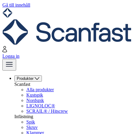
Gå till innehåll
Logga in
Produkter
Scanfast
Alla produkter
Kustspik
Nordspik
LIGNOLOC®
SCRAIL® / Hitscrew
Infästning
Spik
Skruv
Klammer