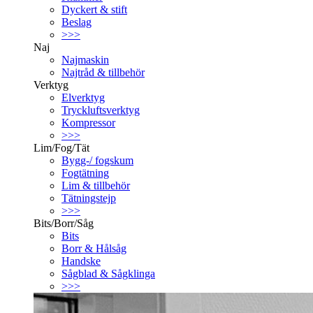
Dyckert & stift
Beslag
>>>
Naj
Najmaskin
Najtråd & tillbehör
Verktyg
Elverktyg
Tryckluftsverktyg
Kompressor
>>>
Lim/Fog/Tät
Bygg-/ fogskum
Fogtätning
Lim & tillbehör
Tätningstejp
>>>
Bits/Borr/Såg
Bits
Borr & Hålsåg
Handske
Sågblad & Sågklinga
>>>