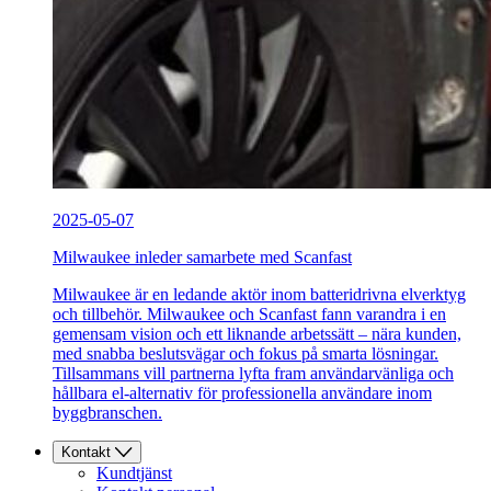
2025-05-07
Milwaukee inleder samarbete med Scanfast
Milwaukee är en ledande aktör inom batteridrivna elverktyg
och tillbehör. Milwaukee och Scanfast fann varandra i en
gemensam vision och ett liknande arbetssätt – nära kunden,
med snabba beslutsvägar och fokus på smarta lösningar.
Tillsammans vill partnerna lyfta fram användarvänliga och
hållbara el-alternativ för professionella användare inom
byggbranschen.
Kontakt
Kundtjänst