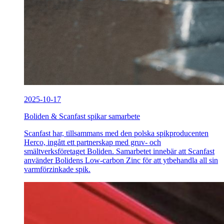
2025-10-17
Boliden & Scanfast spikar samarbete
Scanfast har, tillsammans med den polska spikproducenten
Herco, ingått ett partnerskap med gruv- och
smältverksföretaget Boliden. Samarbetet innebär att Scanfast
använder Bolidens Low-carbon Zinc för att ytbehandla all sin
varmförzinkade spik.