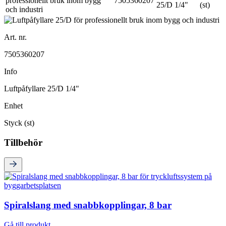
7505360207
25/D 1/4"
(st)
Art. nr.
7505360207
Info
Luftpåfyllare 25/D 1/4"
Enhet
Styck (st)
Tillbehör
Spiralslang med snabbkopplingar, 8 bar
Gå till produkt