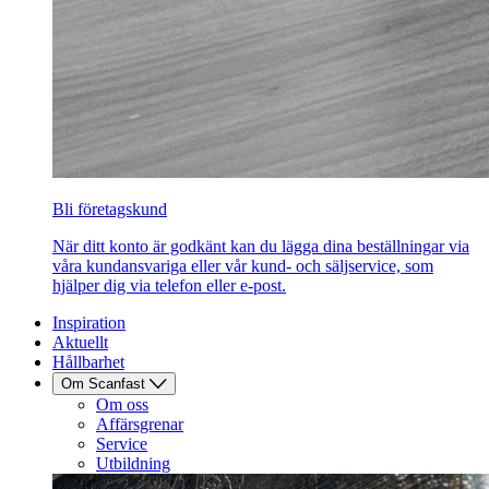
Bli företagskund
När ditt konto är godkänt kan du lägga dina beställningar via
våra kundansvariga eller vår kund- och säljservice, som
hjälper dig via telefon eller e-post.
Inspiration
Aktuellt
Hållbarhet
Om Scanfast
Om oss
Affärsgrenar
Service
Utbildning