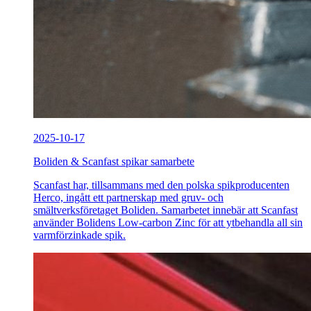
2025-10-17
Boliden & Scanfast spikar samarbete
Scanfast har, tillsammans med den polska spikproducenten
Herco, ingått ett partnerskap med gruv- och
smältverksföretaget Boliden. Samarbetet innebär att Scanfast
använder Bolidens Low-carbon Zinc för att ytbehandla all sin
varmförzinkade spik.