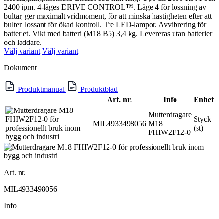
2400 ipm. 4-läges DRIVE CONTROL™. Läge 4 för lossning av
bultar, ger maximalt vridmoment, för att minska hastigheten efter att
bulten lossant för ökad kontroll. Tre LED-lampor. Avvibrering för
batteriet. Vikt med batteri (M18 B5) 3,4 kg. Levereras utan batterier
och laddare.
Välj variant
Välj variant
Dokument
Produktmanual
Produktblad
Art. nr.
Info
Enhet
Mutterdragare
Styck
MIL4933498056
M18
(st)
FHIW2F12-0
Art. nr.
MIL4933498056
Info