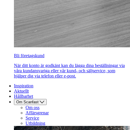
Bli företagskund
När ditt konto är godkänt kan du lägga dina beställningar via
våra kundansvariga eller vår kund- och säljservice, som
hjälper dig via telefon eller e-post.
Inspiration
Aktuellt
Hållbarhet
Om Scanfast
Om oss
Affärsgrenar
Service
Utbildning