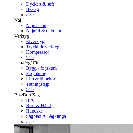
Dyckert & stift
Beslag
>>>
Naj
Najmaskin
Najtråd & tillbehör
Verktyg
Elverktyg
Tryckluftsverktyg
Kompressor
>>>
Lim/Fog/Tät
Bygg-/ fogskum
Fogtätning
Lim & tillbehör
Tätningstejp
>>>
Bits/Borr/Såg
Bits
Borr & Hålsåg
Handske
Sågblad & Sågklinga
>>>