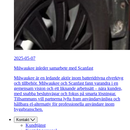
2025-05-07
Milwaukee inleder samarbete med Scanfast
Milwaukee är en ledande aktör inom batteridrivna elverktyg
och tillbehör. Milwaukee och Scanfast fann varandra i en
gemensam vision och ett liknande arbetssätt – nära kunden,
med snabba beslutsvägar och fokus på smarta lösningar.
Tillsammans vill partnerna lyfta fram användarvänliga och
hållbara el-alternativ för professionella användare inom
byggbranschen.
Kontakt
Kundtjänst