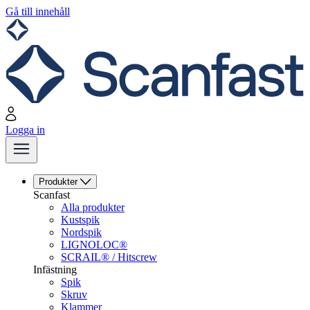
Gå till innehåll
Logga in
Produkter
Scanfast
Alla produkter
Kustspik
Nordspik
LIGNOLOC®
SCRAIL® / Hitscrew
Infästning
Spik
Skruv
Klammer