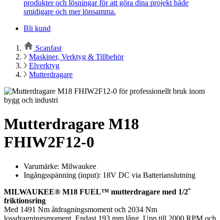
produkter och lösningar för att göra dina projekt både
smidigare och mer lönsamma.
Bli kund
Scanfast
Maskiner, Verktyg & Tillbehör
Elverktyg
Mutterdragare
Mutterdragare M18
FHIW2F12-0
Varumärke: Milwaukee
Ingångsspänning (input): 18V DC via Batterianslutning
MILWAUKEE® M18 FUEL™ mutterdragare med 1/2˝
friktionsring
Med 1491 Nm åtdragningsmoment och 2034 Nm
lossdragningsmoment. Endast 193 mm lång. Upp till 2000 RPM och