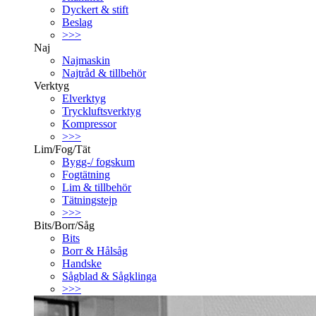
Dyckert & stift
Beslag
>>>
Naj
Najmaskin
Najtråd & tillbehör
Verktyg
Elverktyg
Tryckluftsverktyg
Kompressor
>>>
Lim/Fog/Tät
Bygg-/ fogskum
Fogtätning
Lim & tillbehör
Tätningstejp
>>>
Bits/Borr/Såg
Bits
Borr & Hålsåg
Handske
Sågblad & Sågklinga
>>>