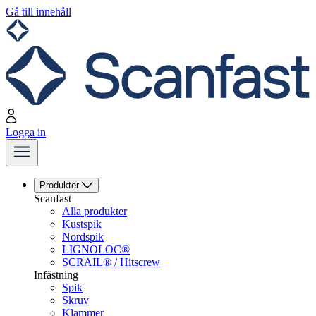
Gå till innehåll
Logga in
Produkter
Scanfast
Alla produkter
Kustspik
Nordspik
LIGNOLOC®
SCRAIL® / Hitscrew
Infästning
Spik
Skruv
Klammer