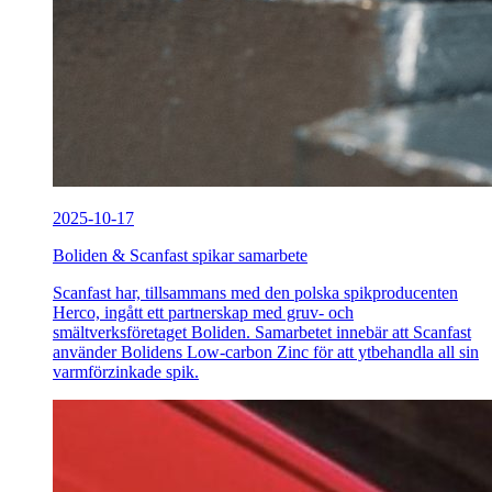
2025-10-17
Boliden & Scanfast spikar samarbete
Scanfast har, tillsammans med den polska spikproducenten
Herco, ingått ett partnerskap med gruv- och
smältverksföretaget Boliden. Samarbetet innebär att Scanfast
använder Bolidens Low-carbon Zinc för att ytbehandla all sin
varmförzinkade spik.