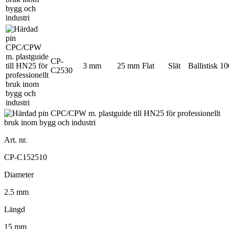
CP-
3 mm
25 mm
Flat
Slät
Ballistisk
10
C2530
Art. nr.
CP-C152510
Diameter
2.5 mm
Längd
15 mm