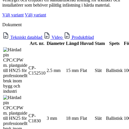
installatörer som behöver pålitlig infästning i hårda material.
Välj variant
Välj variant
Dokument
Tekniskt datablad
Video
Produktblad
Art. nr.
Diameter
Längd
Huvud
Stam
Spets
Fö
CP-
2.5 mm
15 mm
Flat
Slät
Ballistisk
10
C152510
CP-
3 mm
18 mm
Flat
Slät
Ballistisk
10
C1830