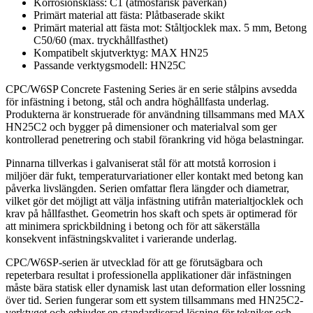
Korrosionsklass: C1 (atmosfärisk påverkan)
Primärt material att fästa: Plåtbaserade skikt
Primärt material att fästa mot: Ståltjocklek max. 5 mm, Betong
C50/60 (max. tryckhållfasthet)
Kompatibelt skjutverktyg: MAX HN25
Passande verktygsmodell: HN25C
CPC/W6SP Concrete Fastening Series är en serie stålpins avsedda
för infästning i betong, stål och andra höghållfasta underlag.
Produkterna är konstruerade för användning tillsammans med MAX
HN25C2 och bygger på dimensioner och materialval som ger
kontrollerad penetrering och stabil förankring vid höga belastningar.
Pinnarna tillverkas i galvaniserat stål för att motstå korrosion i
miljöer där fukt, temperaturvariationer eller kontakt med betong kan
påverka livslängden. Serien omfattar flera längder och diametrar,
vilket gör det möjligt att välja infästning utifrån materialtjocklek och
krav på hållfasthet. Geometrin hos skaft och spets är optimerad för
att minimera sprickbildning i betong och för att säkerställa
konsekvent infästningskvalitet i varierande underlag.
CPC/W6SP-serien är utvecklad för att ge förutsägbara och
repeterbara resultat i professionella applikationer där infästningen
måste bära statisk eller dynamisk last utan deformation eller lossning
över tid. Serien fungerar som ett system tillsammans med HN25C2-
verktyget och erbjuder en standardiserad lösning för tekniker och