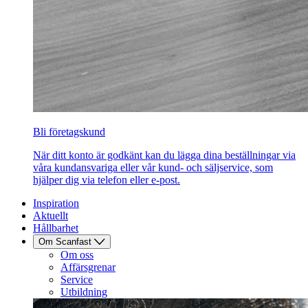
Bli företagskund
När ditt konto är godkänt kan du lägga dina beställningar via
våra kundansvariga eller vår kund- och säljservice, som
hjälper dig via telefon eller e-post.
Inspiration
Aktuellt
Hållbarhet
Om Scanfast
Om oss
Affärsgrenar
Service
Utbildning