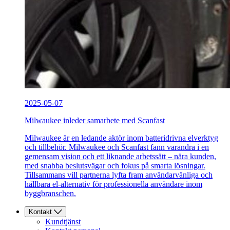
2025-05-07
Milwaukee inleder samarbete med Scanfast
Milwaukee är en ledande aktör inom batteridrivna elverktyg
och tillbehör. Milwaukee och Scanfast fann varandra i en
gemensam vision och ett liknande arbetssätt – nära kunden,
med snabba beslutsvägar och fokus på smarta lösningar.
Tillsammans vill partnerna lyfta fram användarvänliga och
hållbara el-alternativ för professionella användare inom
byggbranschen.
Kontakt
Kundtjänst