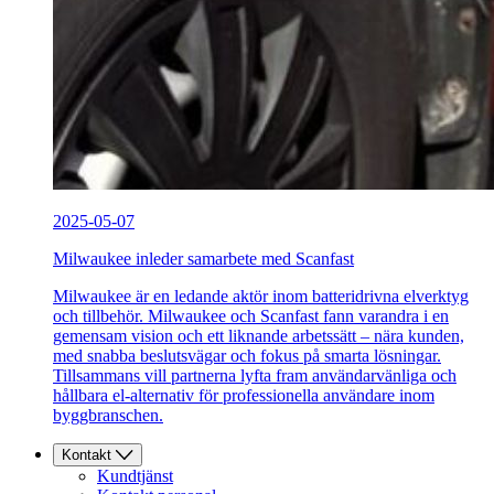
2025-05-07
Milwaukee inleder samarbete med Scanfast
Milwaukee är en ledande aktör inom batteridrivna elverktyg
och tillbehör. Milwaukee och Scanfast fann varandra i en
gemensam vision och ett liknande arbetssätt – nära kunden,
med snabba beslutsvägar och fokus på smarta lösningar.
Tillsammans vill partnerna lyfta fram användarvänliga och
hållbara el-alternativ för professionella användare inom
byggbranschen.
Kontakt
Kundtjänst