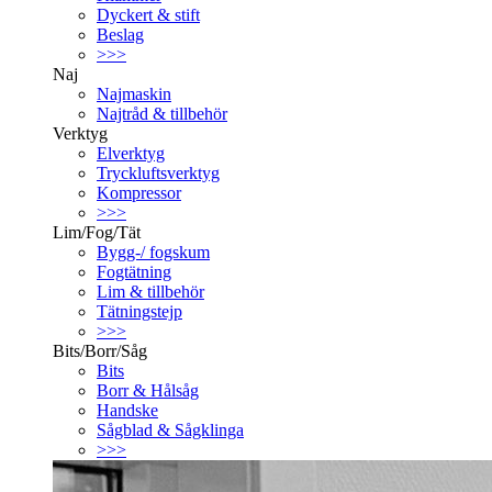
Dyckert & stift
Beslag
>>>
Naj
Najmaskin
Najtråd & tillbehör
Verktyg
Elverktyg
Tryckluftsverktyg
Kompressor
>>>
Lim/Fog/Tät
Bygg-/ fogskum
Fogtätning
Lim & tillbehör
Tätningstejp
>>>
Bits/Borr/Såg
Bits
Borr & Hålsåg
Handske
Sågblad & Sågklinga
>>>