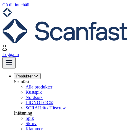
Gå till innehåll
Logga in
Produkter
Scanfast
Alla produkter
Kustspik
Nordspik
LIGNOLOC®
SCRAIL® / Hitscrew
Infästning
Spik
Skruv
Klammer