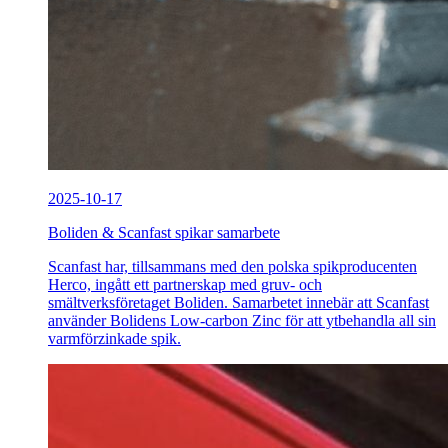
2025-10-17
Boliden & Scanfast spikar samarbete
Scanfast har, tillsammans med den polska spikproducenten
Herco, ingått ett partnerskap med gruv- och
smältverksföretaget Boliden. Samarbetet innebär att Scanfast
använder Bolidens Low-carbon Zinc för att ytbehandla all sin
varmförzinkade spik.