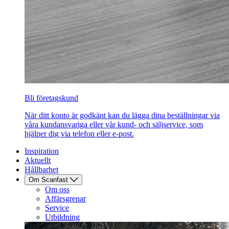
Bli företagskund
När ditt konto är godkänt kan du lägga dina beställningar via
våra kundansvariga eller vår kund- och säljservice, som
hjälper dig via telefon eller e-post.
Inspiration
Aktuellt
Hållbarhet
Om Scanfast
Om oss
Affärsgrenar
Service
Utbildning