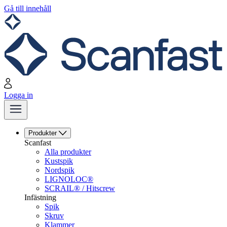
Gå till innehåll
Logga in
Produkter
Scanfast
Alla produkter
Kustspik
Nordspik
LIGNOLOC®
SCRAIL® / Hitscrew
Infästning
Spik
Skruv
Klammer