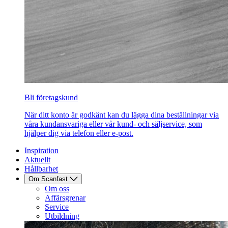
Bli företagskund
När ditt konto är godkänt kan du lägga dina beställningar via
våra kundansvariga eller vår kund- och säljservice, som
hjälper dig via telefon eller e-post.
Inspiration
Aktuellt
Hållbarhet
Om Scanfast
Om oss
Affärsgrenar
Service
Utbildning