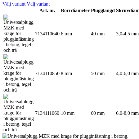
Välj variant
Välj variant
Art. nr.
Borrdiameter
Plugglängd
Skruvdiam
7134110640
6 mm
40 mm
3,0-4,5 mm
7134110850
8 mm
50 mm
4,0-6,0 mm
7134111060
10 mm
60 mm
6,0-8,0 mm