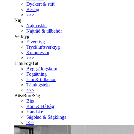
Dyckert & stift
Beslag
>>>
Naj
Najmaskin
Najtråd & tillbehör
Verktyg
Elverktyg
Tryckluftsverktyg
Kompressor
>>>
Lim/Fog/Tät
Bygg-/ fogskum
Fogtätning
Lim & tillbehör
Tätningstejp
>>>
Bits/Borr/Såg
Bits
Borr & Hålsåg
Handske
Sågblad & Sågklinga
>>>