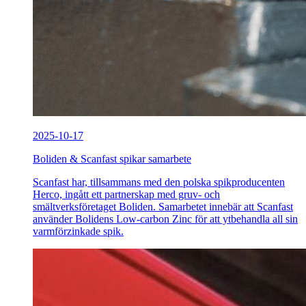
2025-10-17
Boliden & Scanfast spikar samarbete
Scanfast har, tillsammans med den polska spikproducenten
Herco, ingått ett partnerskap med gruv- och
smältverksföretaget Boliden. Samarbetet innebär att Scanfast
använder Bolidens Low-carbon Zinc för att ytbehandla all sin
varmförzinkade spik.