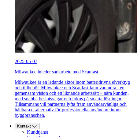
2025-05-07
Milwaukee inleder samarbete med Scanfast
Milwaukee är en ledande aktör inom batteridrivna elverktyg
och tillbehör. Milwaukee och Scanfast fann varandra i en
gemensam vision och ett liknande arbetssätt – nära kunden,
med snabba beslutsvägar och fokus på smarta lösningar.
Tillsammans vill partnerna lyfta fram användarvänliga och
hållbara el-alternativ för professionella användare inom
byggbranschen.
Kontakt
Kundtjänst