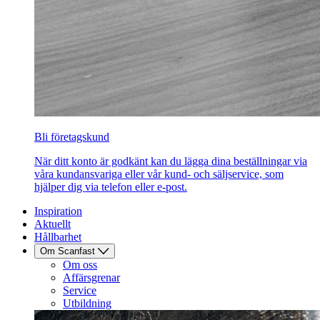
Bli företagskund
När ditt konto är godkänt kan du lägga dina beställningar via
våra kundansvariga eller vår kund- och säljservice, som
hjälper dig via telefon eller e-post.
Inspiration
Aktuellt
Hållbarhet
Om Scanfast
Om oss
Affärsgrenar
Service
Utbildning