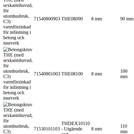
71540800903
THE08090
8 mm
90 mm
100
71540801003
THE08100
8 mm
mm
THDEX10110
110
71530101103
- Utgående
8 mm
mm