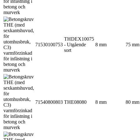
THDEX10075
71530100753
- Utgående
8 mm
75 mm
sort
71540800803
THE08080
8 mm
80 mm