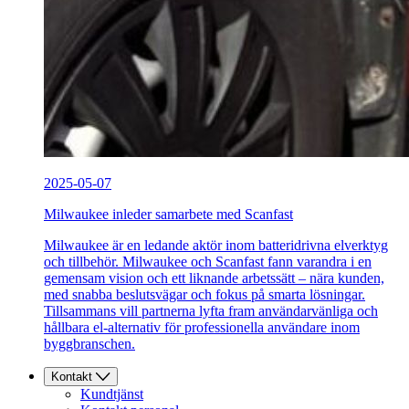
2025-05-07
Milwaukee inleder samarbete med Scanfast
Milwaukee är en ledande aktör inom batteridrivna elverktyg
och tillbehör. Milwaukee och Scanfast fann varandra i en
gemensam vision och ett liknande arbetssätt – nära kunden,
med snabba beslutsvägar och fokus på smarta lösningar.
Tillsammans vill partnerna lyfta fram användarvänliga och
hållbara el-alternativ för professionella användare inom
byggbranschen.
Kontakt
Kundtjänst