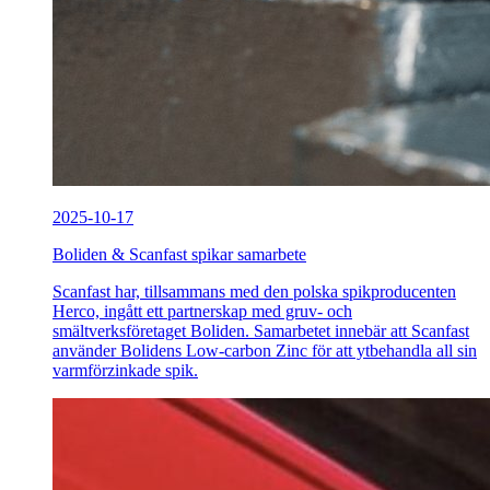
2025-10-17
Boliden & Scanfast spikar samarbete
Scanfast har, tillsammans med den polska spikproducenten
Herco, ingått ett partnerskap med gruv- och
smältverksföretaget Boliden. Samarbetet innebär att Scanfast
använder Bolidens Low-carbon Zinc för att ytbehandla all sin
varmförzinkade spik.