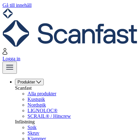
Gå till innehåll
Logga in
Produkter
Scanfast
Alla produkter
Kustspik
Nordspik
LIGNOLOC®
SCRAIL® / Hitscrew
Infästning
Spik
Skruv
Klammer