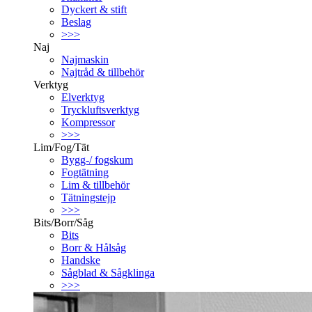
Dyckert & stift
Beslag
>>>
Naj
Najmaskin
Najtråd & tillbehör
Verktyg
Elverktyg
Tryckluftsverktyg
Kompressor
>>>
Lim/Fog/Tät
Bygg-/ fogskum
Fogtätning
Lim & tillbehör
Tätningstejp
>>>
Bits/Borr/Såg
Bits
Borr & Hålsåg
Handske
Sågblad & Sågklinga
>>>