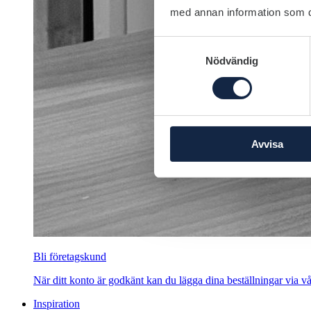
med annan information som du 
Samtyckesval
Nödvändig
Avvisa
Bli företagskund
När ditt konto är godkänt kan du lägga dina beställningar via vår
Inspiration