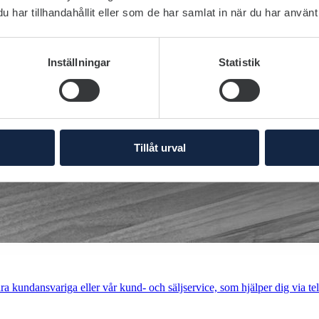
har tillhandahållit eller som de har samlat in när du har använt 
Inställningar
Statistik
Tillåt urval
a kundansvariga eller vår kund- och säljservice, som hjälper dig via tel