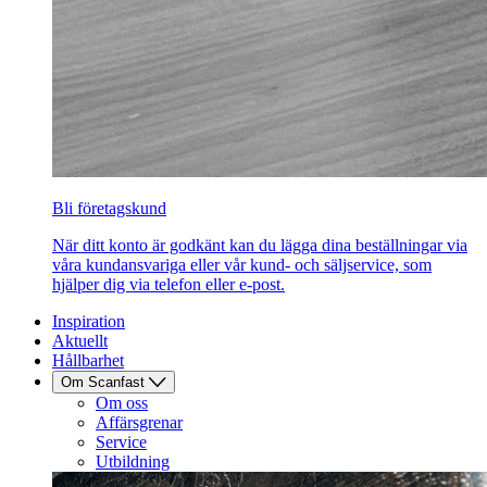
Bli företagskund
När ditt konto är godkänt kan du lägga dina beställningar via
våra kundansvariga eller vår kund- och säljservice, som
hjälper dig via telefon eller e-post.
Inspiration
Aktuellt
Hållbarhet
Om Scanfast
Om oss
Affärsgrenar
Service
Utbildning