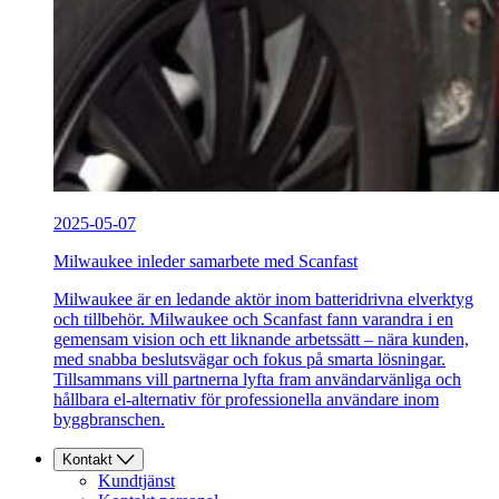
2025-05-07
Milwaukee inleder samarbete med Scanfast
Milwaukee är en ledande aktör inom batteridrivna elverktyg
och tillbehör. Milwaukee och Scanfast fann varandra i en
gemensam vision och ett liknande arbetssätt – nära kunden,
med snabba beslutsvägar och fokus på smarta lösningar.
Tillsammans vill partnerna lyfta fram användarvänliga och
hållbara el-alternativ för professionella användare inom
byggbranschen.
Kontakt
Kundtjänst