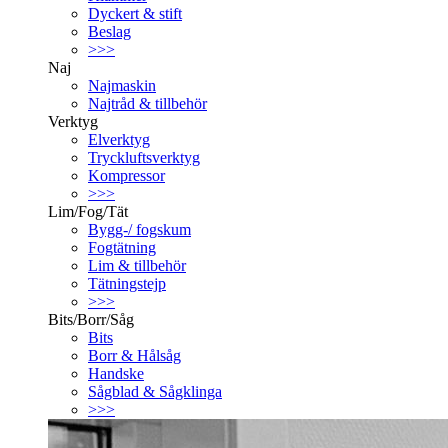
Dyckert & stift
Beslag
>>>
Naj
Najmaskin
Najtråd & tillbehör
Verktyg
Elverktyg
Tryckluftsverktyg
Kompressor
>>>
Lim/Fog/Tät
Bygg-/ fogskum
Fogtätning
Lim & tillbehör
Tätningstejp
>>>
Bits/Borr/Såg
Bits
Borr & Hålsåg
Handske
Sågblad & Sågklinga
>>>