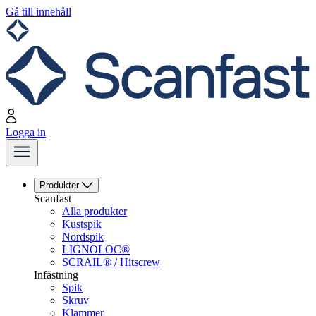
Gå till innehåll
Logga in
Produkter
Scanfast
Alla produkter
Kustspik
Nordspik
LIGNOLOC®
SCRAIL® / Hitscrew
Infästning
Spik
Skruv
Klammer