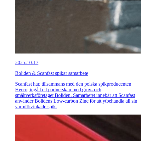
2025-10-17
Boliden & Scanfast spikar samarbete
Scanfast har, tillsammans med den polska spikproducenten
Herco, ingått ett partnerskap med gruv- och
smältverksföretaget Boliden. Samarbetet innebär att Scanfast
använder Bolidens Low-carbon Zinc för att ytbehandla all sin
varmförzinkade spik.