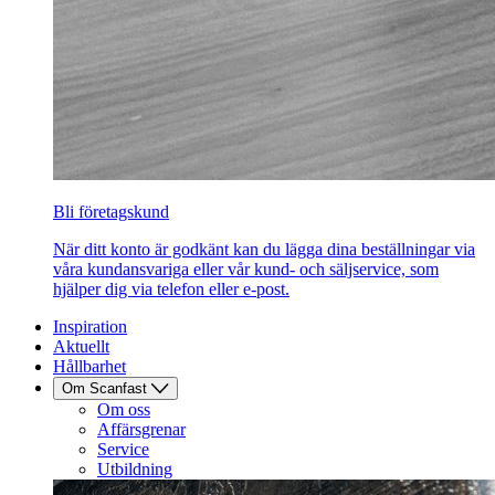
Bli företagskund
När ditt konto är godkänt kan du lägga dina beställningar via
våra kundansvariga eller vår kund- och säljservice, som
hjälper dig via telefon eller e-post.
Inspiration
Aktuellt
Hållbarhet
Om Scanfast
Om oss
Affärsgrenar
Service
Utbildning