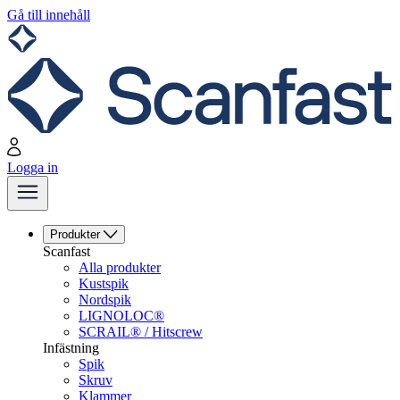
Gå till innehåll
Logga in
Produkter
Scanfast
Alla produkter
Kustspik
Nordspik
LIGNOLOC®
SCRAIL® / Hitscrew
Infästning
Spik
Skruv
Klammer