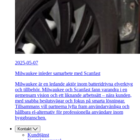
2025-05-07
Milwaukee inleder samarbete med Scanfast
Milwaukee är en ledande aktör inom batteridrivna elverktyg
och tillbehör. Milwaukee och Scanfast fann varandra i en
gemensam vision och ett liknande arbetssätt – nära kunden,
med snabba beslutsvägar och fokus på smarta lösningar.
Tillsammans vill partnerna lyfta fram användarvänliga och
hållbara el-alternativ för professionella användare inom
byggbranschen.
Kontakt
Kundtjänst