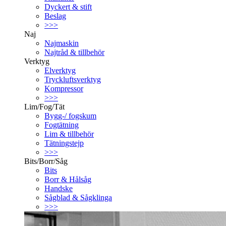
Dyckert & stift
Beslag
>>>
Naj
Najmaskin
Najtråd & tillbehör
Verktyg
Elverktyg
Tryckluftsverktyg
Kompressor
>>>
Lim/Fog/Tät
Bygg-/ fogskum
Fogtätning
Lim & tillbehör
Tätningstejp
>>>
Bits/Borr/Såg
Bits
Borr & Hålsåg
Handske
Sågblad & Sågklinga
>>>