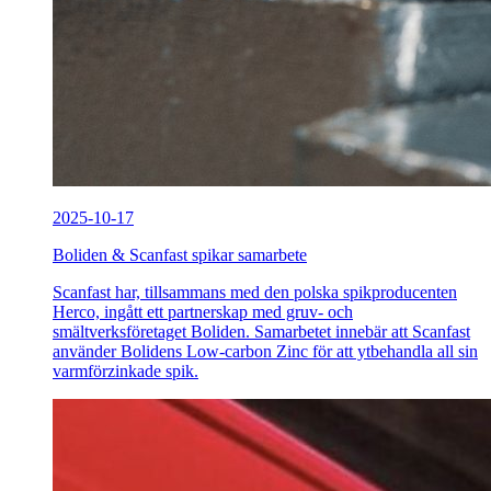
2025-10-17
Boliden & Scanfast spikar samarbete
Scanfast har, tillsammans med den polska spikproducenten
Herco, ingått ett partnerskap med gruv- och
smältverksföretaget Boliden. Samarbetet innebär att Scanfast
använder Bolidens Low-carbon Zinc för att ytbehandla all sin
varmförzinkade spik.