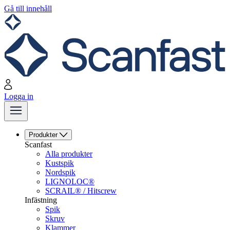
Gå till innehåll
Logga in
Produkter
Scanfast
Alla produkter
Kustspik
Nordspik
LIGNOLOC®
SCRAIL® / Hitscrew
Infästning
Spik
Skruv
Klammer