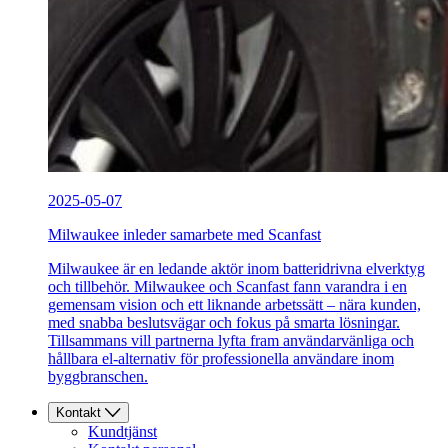
2025-05-07
Milwaukee inleder samarbete med Scanfast
Milwaukee är en ledande aktör inom batteridrivna elverktyg
och tillbehör. Milwaukee och Scanfast fann varandra i en
gemensam vision och ett liknande arbetssätt – nära kunden,
med snabba beslutsvägar och fokus på smarta lösningar.
Tillsammans vill partnerna lyfta fram användarvänliga och
hållbara el-alternativ för professionella användare inom
byggbranschen.
Kontakt
Kundtjänst