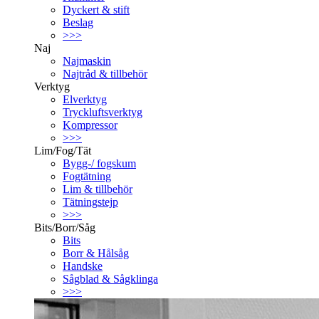
Dyckert & stift
Beslag
>>>
Naj
Najmaskin
Najtråd & tillbehör
Verktyg
Elverktyg
Tryckluftsverktyg
Kompressor
>>>
Lim/Fog/Tät
Bygg-/ fogskum
Fogtätning
Lim & tillbehör
Tätningstejp
>>>
Bits/Borr/Såg
Bits
Borr & Hålsåg
Handske
Sågblad & Sågklinga
>>>