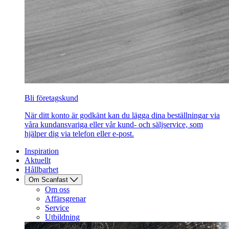
Bli företagskund
När ditt konto är godkänt kan du lägga dina beställningar via
våra kundansvariga eller vår kund- och säljservice, som
hjälper dig via telefon eller e-post.
Inspiration
Aktuellt
Hållbarhet
Om Scanfast
Om oss
Affärsgrenar
Service
Utbildning