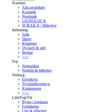
Scanfast
Alla produkter
Kustspik
Nordspik
LIGNOLOC®
SCRAIL® / Hitscrew
Infästning
Spik
Skruv
Klammer
Dyckert & stift
Beslag
>>>
Naj
Najmaskin
Najtråd & tillbehör
Verktyg
Elverktyg
Tryckluftsverktyg
Kompressor
>>>
Lim/Fog/Tät
Bygg-/ fogskum
Fogtätning
Lim & tillbehör