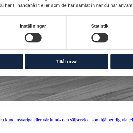
har tillhandahållit eller som de har samlat in när du har använt 
Inställningar
Statistik
Tillåt urval
a kundansvariga eller vår kund- och säljservice, som hjälper dig via tel