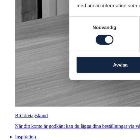
med annan information som du 
Samtyckesval
Nödvändig
Avvisa
Bli företagskund
När ditt konto är godkänt kan du lägga dina beställningar via vår
Inspiration