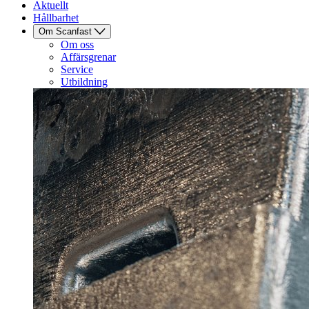
Aktuellt
Hållbarhet
Om Scanfast
Om oss
Affärsgrenar
Service
Utbildning