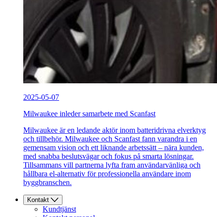
2025-05-07
Milwaukee inleder samarbete med Scanfast
Milwaukee är en ledande aktör inom batteridrivna elverktyg
och tillbehör. Milwaukee och Scanfast fann varandra i en
gemensam vision och ett liknande arbetssätt – nära kunden,
med snabba beslutsvägar och fokus på smarta lösningar.
Tillsammans vill partnerna lyfta fram användarvänliga och
hållbara el-alternativ för professionella användare inom
byggbranschen.
Kontakt
Kundtjänst