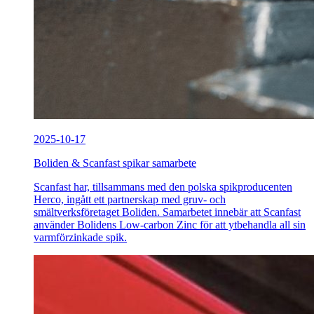
2025-10-17
Boliden & Scanfast spikar samarbete
Scanfast har, tillsammans med den polska spikproducenten
Herco, ingått ett partnerskap med gruv- och
smältverksföretaget Boliden. Samarbetet innebär att Scanfast
använder Bolidens Low-carbon Zinc för att ytbehandla all sin
varmförzinkade spik.