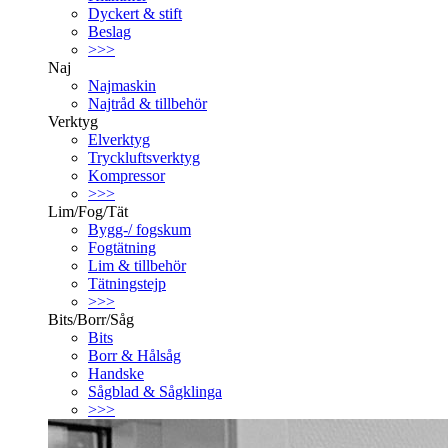
Dyckert & stift
Beslag
>>>
Naj
Najmaskin
Najtråd & tillbehör
Verktyg
Elverktyg
Tryckluftsverktyg
Kompressor
>>>
Lim/Fog/Tät
Bygg-/ fogskum
Fogtätning
Lim & tillbehör
Tätningstejp
>>>
Bits/Borr/Såg
Bits
Borr & Hålsåg
Handske
Sågblad & Sågklinga
>>>