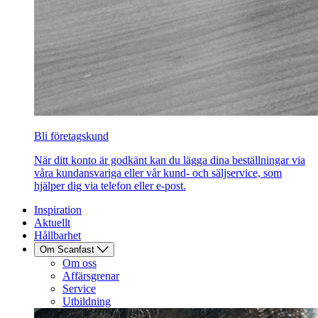
Bli företagskund
När ditt konto är godkänt kan du lägga dina beställningar via
våra kundansvariga eller vår kund- och säljservice, som
hjälper dig via telefon eller e-post.
Inspiration
Aktuellt
Hållbarhet
Om Scanfast
Om oss
Affärsgrenar
Service
Utbildning