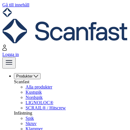
Gå till innehåll
Logga in
Produkter
Scanfast
Alla produkter
Kustspik
Nordspik
LIGNOLOC®
SCRAIL® / Hitscrew
Infästning
Spik
Skruv
Klammer