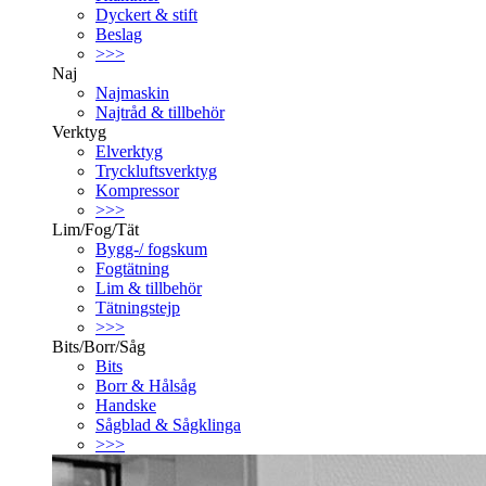
Dyckert & stift
Beslag
>>>
Naj
Najmaskin
Najtråd & tillbehör
Verktyg
Elverktyg
Tryckluftsverktyg
Kompressor
>>>
Lim/Fog/Tät
Bygg-/ fogskum
Fogtätning
Lim & tillbehör
Tätningstejp
>>>
Bits/Borr/Såg
Bits
Borr & Hålsåg
Handske
Sågblad & Sågklinga
>>>