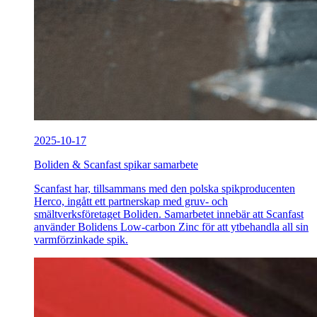
2025-10-17
Boliden & Scanfast spikar samarbete
Scanfast har, tillsammans med den polska spikproducenten
Herco, ingått ett partnerskap med gruv- och
smältverksföretaget Boliden. Samarbetet innebär att Scanfast
använder Bolidens Low-carbon Zinc för att ytbehandla all sin
varmförzinkade spik.