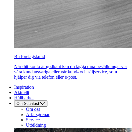
Bli företagskund
När ditt konto är godkänt kan du lägga dina beställningar via
våra kundansvariga eller vår kund- och säljservice, som
hjälper dig via telefon eller e-post.
Inspiration
Aktuellt
Hållbarhet
Om Scanfast
Om oss
Affärsgrenar
Service
Utbildning