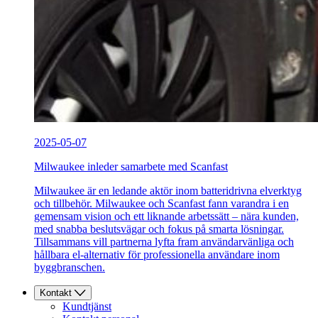
2025-05-07
Milwaukee inleder samarbete med Scanfast
Milwaukee är en ledande aktör inom batteridrivna elverktyg
och tillbehör. Milwaukee och Scanfast fann varandra i en
gemensam vision och ett liknande arbetssätt – nära kunden,
med snabba beslutsvägar och fokus på smarta lösningar.
Tillsammans vill partnerna lyfta fram användarvänliga och
hållbara el-alternativ för professionella användare inom
byggbranschen.
Kontakt
Kundtjänst