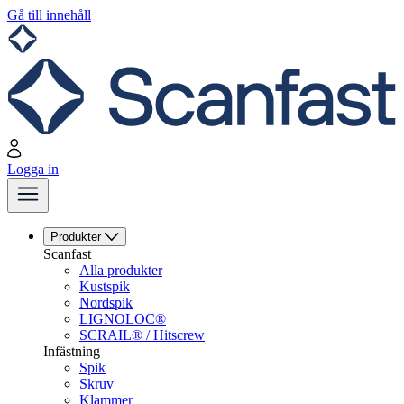
Gå till innehåll
Logga in
Produkter
Scanfast
Alla produkter
Kustspik
Nordspik
LIGNOLOC®
SCRAIL® / Hitscrew
Infästning
Spik
Skruv
Klammer