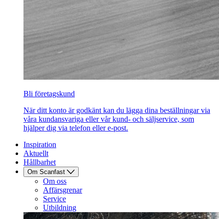
Bli företagskund
När ditt konto är godkänt kan du lägga dina beställningar via
våra kundansvariga eller vår kund- och säljservice, som
hjälper dig via telefon eller e-post.
Inspiration
Aktuellt
Hållbarhet
Om Scanfast
Om oss
Affärsgrenar
Service
Utbildning