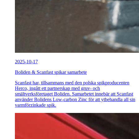
2025-10-17
Boliden & Scanfast spikar samarbete
Scanfast har, tillsammans med den polska spikproducenten
Herco, ingått ett partnerskap med gruv- och
smältverksföretaget Boliden. Samarbetet innebär att Scanfast
använder Bolidens Low-carbon Zinc för att ytbehandla all sin
varmförzinkade spik.