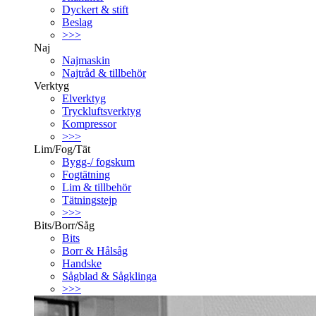
Dyckert & stift
Beslag
>>>
Naj
Najmaskin
Najtråd & tillbehör
Verktyg
Elverktyg
Tryckluftsverktyg
Kompressor
>>>
Lim/Fog/Tät
Bygg-/ fogskum
Fogtätning
Lim & tillbehör
Tätningstejp
>>>
Bits/Borr/Såg
Bits
Borr & Hålsåg
Handske
Sågblad & Sågklinga
>>>