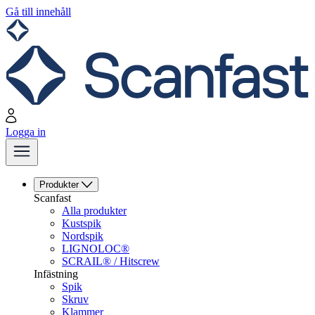
Gå till innehåll
Logga in
Produkter
Scanfast
Alla produkter
Kustspik
Nordspik
LIGNOLOC®
SCRAIL® / Hitscrew
Infästning
Spik
Skruv
Klammer