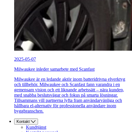
2025-05-07
Milwaukee inleder samarbete med Scanfast
Milwaukee är en ledande aktör inom batteridrivna elverktyg
och tillbehör. Milwaukee och Scanfast fann varandra i en
gemensam vision och ett liknande arbetssätt – nära kunden,
med snabba beslutsvägar och fokus på smarta lösningar.
Tillsammans vill partnerna lyfta fram användarvänliga och
hållbara el-alternativ för professionella användare inom
byggbranschen.
Kontakt
Kundtjänst