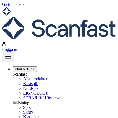
Gå till innehåll
Logga in
Produkter
Scanfast
Alla produkter
Kustspik
Nordspik
LIGNOLOC®
SCRAIL® / Hitscrew
Infästning
Spik
Skruv
Klammer