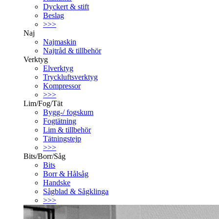
Dyckert & stift
Beslag
>>>
Naj
Najmaskin
Najtråd & tillbehör
Verktyg
Elverktyg
Tryckluftsverktyg
Kompressor
>>>
Lim/Fog/Tät
Bygg-/ fogskum
Fogtätning
Lim & tillbehör
Tätningstejp
>>>
Bits/Borr/Såg
Bits
Borr & Hålsåg
Handske
Sågblad & Sågklinga
>>>