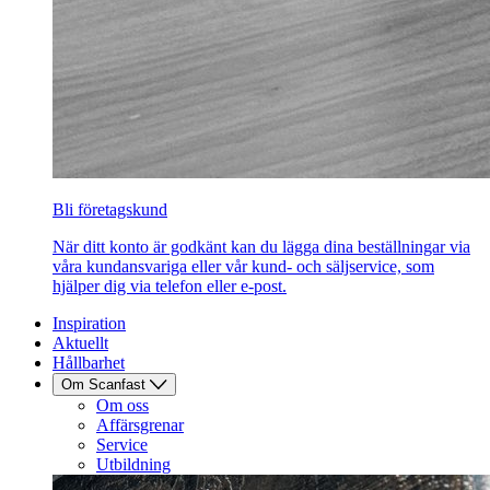
Bli företagskund
När ditt konto är godkänt kan du lägga dina beställningar via
våra kundansvariga eller vår kund- och säljservice, som
hjälper dig via telefon eller e-post.
Inspiration
Aktuellt
Hållbarhet
Om Scanfast
Om oss
Affärsgrenar
Service
Utbildning