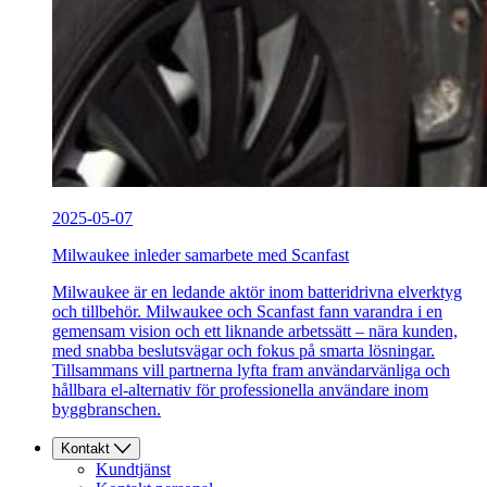
2025-05-07
Milwaukee inleder samarbete med Scanfast
Milwaukee är en ledande aktör inom batteridrivna elverktyg
och tillbehör. Milwaukee och Scanfast fann varandra i en
gemensam vision och ett liknande arbetssätt – nära kunden,
med snabba beslutsvägar och fokus på smarta lösningar.
Tillsammans vill partnerna lyfta fram användarvänliga och
hållbara el-alternativ för professionella användare inom
byggbranschen.
Kontakt
Kundtjänst