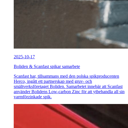
2025-10-17
Boliden & Scanfast spikar samarbete
Scanfast har, tillsammans med den polska spikproducenten
Herco, ingått ett partnerskap med gruv- och
smältverksföretaget Boliden. Samarbetet innebär att Scanfast
använder Bolidens Low-carbon Zinc för att ytbehandla all sin
varmförzinkade spik.