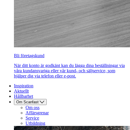
Bli företagskund
När ditt konto är godkänt kan du lägga dina beställningar via
våra kundansvariga eller vår kund- och säljservice, som
hjälper dig via telefon eller e-post.
Inspiration
Aktuellt
Hållbarhet
Om Scanfast
Om oss
Affärsgrenar
Service
Utbildning