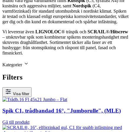
Bland våra egna varumärken finns
Kustspik
(C5, syrafast A4) för
kustnära och aggressiva miljöer, samt
Nordspik
(C4,
varmförzinkad) för standard utomhusbruk i nordiskt klimat. Spiken
är testad och klassad enligt europeiska korrosivitetsstandarder, vilket
ger dig och din kund en dokumenterad och spårbar infästning.
Vi levererar även
LIGNOLOC
® träspik och
SCRAIL
®/
Hitscrew
– utskruvbar spik som kombinerar spikens monteringshastighet med
skruvens draghållfasthet. Sortimentet täcker alla faser av ett
husbygge: från stomspikning och råspont till panel, fasad och
finsnickeri.
Kategorier
Filters
Visa filter
Spik C1, trådbandad 16°, "Jumborulle", (MLE)
Gå till produkt