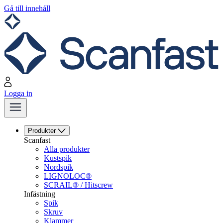
Gå till innehåll
Logga in
Produkter
Scanfast
Alla produkter
Kustspik
Nordspik
LIGNOLOC®
SCRAIL® / Hitscrew
Infästning
Spik
Skruv
Klammer