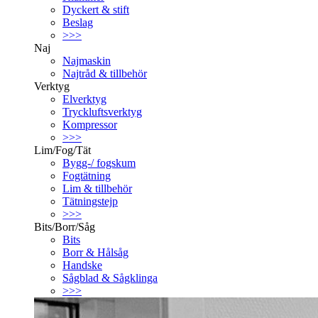
Dyckert & stift
Beslag
>>>
Naj
Najmaskin
Najtråd & tillbehör
Verktyg
Elverktyg
Tryckluftsverktyg
Kompressor
>>>
Lim/Fog/Tät
Bygg-/ fogskum
Fogtätning
Lim & tillbehör
Tätningstejp
>>>
Bits/Borr/Såg
Bits
Borr & Hålsåg
Handske
Sågblad & Sågklinga
>>>