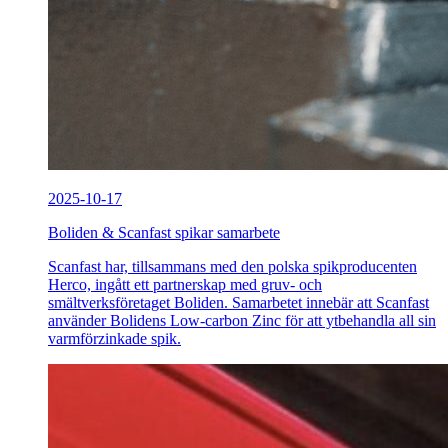
2025-10-17
Boliden & Scanfast spikar samarbete
Scanfast har, tillsammans med den polska spikproducenten
Herco, ingått ett partnerskap med gruv- och
smältverksföretaget Boliden. Samarbetet innebär att Scanfast
använder Bolidens Low-carbon Zinc för att ytbehandla all sin
varmförzinkade spik.