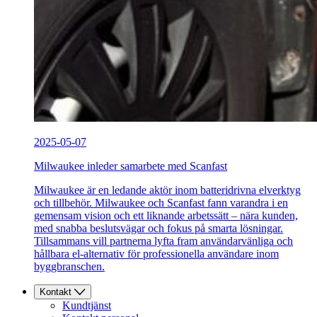
2025-05-07
Milwaukee inleder samarbete med Scanfast
Milwaukee är en ledande aktör inom batteridrivna elverktyg
och tillbehör. Milwaukee och Scanfast fann varandra i en
gemensam vision och ett liknande arbetssätt – nära kunden,
med snabba beslutsvägar och fokus på smarta lösningar.
Tillsammans vill partnerna lyfta fram användarvänliga och
hållbara el-alternativ för professionella användare inom
byggbranschen.
Kontakt
Kundtjänst