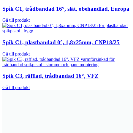
Spik C1, trådbandad 16°, slät, obehandlad, Europa
Gå till produkt
Spik C1, plastbandad 0°, 1,8x25mm, CNP18/25
Gå till produkt
Spik C3, räfflad, trådbandad 16°, VFZ
Gå till produkt