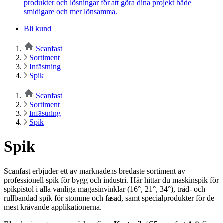
produkter och lösningar för att göra dina projekt både
smidigare och mer lönsamma.
Bli kund
Scanfast
Sortiment
Infästning
Spik
Scanfast
Sortiment
Infästning
Spik
Spik
Scanfast erbjuder ett av marknadens bredaste sortiment av
professionell spik för bygg och industri. Här hittar du maskinspik för
spikpistol i alla vanliga magasinvinklar (16°, 21°, 34°), tråd- och
rullbandad spik för stomme och fasad, samt specialprodukter för de
mest krävande applikationerna.