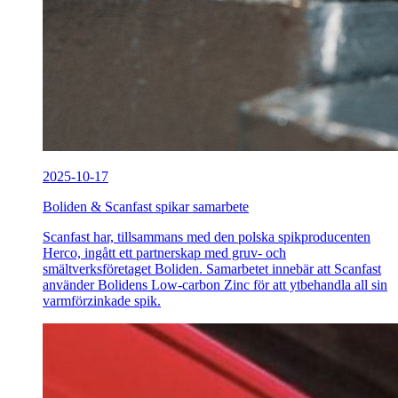
2025-10-17
Boliden & Scanfast spikar samarbete
Scanfast har, tillsammans med den polska spikproducenten
Herco, ingått ett partnerskap med gruv- och
smältverksföretaget Boliden. Samarbetet innebär att Scanfast
använder Bolidens Low-carbon Zinc för att ytbehandla all sin
varmförzinkade spik.