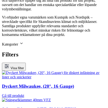
och säljservice hjälper dig att hitta rätt produkt för ditt projekt,
oavsett om det handlar om enstaka specialartiklar eller löpande
volymbeställningar.
Vi erbjuder egna varumärken som Kustspik och Nordspik –
utvecklade specifikt för Skandinaviens klimat och miljöklasser.
Samtliga produkter uppfyller relevanta standarder och
korrosivitetskrav, vilket minskar risken för felmontage och
kostsamma reklamationer på dina projekt.
Kategorier
Filters
Visa filter
Dyckert Milwaukee, (20°, 16 Gauge)
Gå till produkt