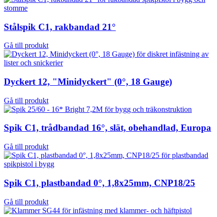
Stålspik C1, rakbandad 21°
Gå till produkt
Dyckert 12, "Minidyckert" (0°, 18 Gauge)
Gå till produkt
Spik C1, trådbandad 16°, slät, obehandlad, Europa
Gå till produkt
Spik C1, plastbandad 0°, 1,8x25mm, CNP18/25
Gå till produkt