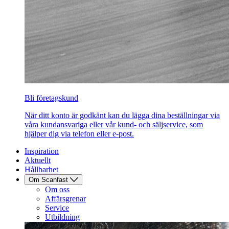
Bli företagskund
När ditt konto är godkänt kan du lägga dina beställningar via
våra kundansvariga eller vår kund- och säljservice, som
hjälper dig via telefon eller e-post.
Inspiration
Aktuellt
Hållbarhet
Om Scanfast
Om oss
Affärsgrenar
Service
Utbildning