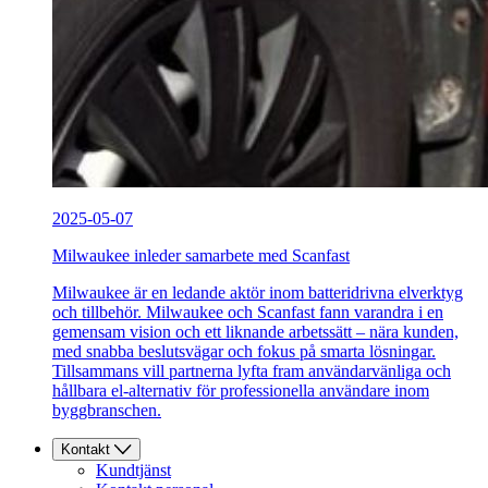
2025-05-07
Milwaukee inleder samarbete med Scanfast
Milwaukee är en ledande aktör inom batteridrivna elverktyg
och tillbehör. Milwaukee och Scanfast fann varandra i en
gemensam vision och ett liknande arbetssätt – nära kunden,
med snabba beslutsvägar och fokus på smarta lösningar.
Tillsammans vill partnerna lyfta fram användarvänliga och
hållbara el-alternativ för professionella användare inom
byggbranschen.
Kontakt
Kundtjänst