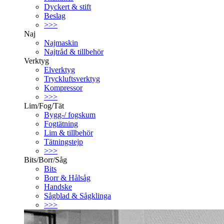
Dyckert & stift
Beslag
>>>
Naj
Najmaskin
Najtråd & tillbehör
Verktyg
Elverktyg
Tryckluftsverktyg
Kompressor
>>>
Lim/Fog/Tät
Bygg-/ fogskum
Fogtätning
Lim & tillbehör
Tätningstejp
>>>
Bits/Borr/Såg
Bits
Borr & Hålsåg
Handske
Sågblad & Sågklinga
>>>