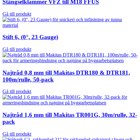
Stängselklammer VFZ till M18 FFUS
Gå till produkt
Stift 6, (0°, 23 Gauge)
Gå till produkt
Najtråd 0,8 mm till Makitas DTR180 & DTR181,
100m/rulle, 50-pack
Gå till produkt
Najtråd 1,6 mm till Makitas TR001G, 30m/rulle, 32-
pack
Gå till produkt