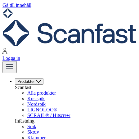
Gå till innehåll
Logga in
Produkter
Scanfast
Alla produkter
Kustspik
Nordspik
LIGNOLOC®
SCRAIL® / Hitscrew
Infästning
Spik
Skruv
Klammer