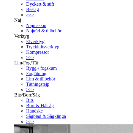
Dyckert & stift
Beslag
>>>
Naj
Najmaskin
Najtråd & tillbehör
Verktyg
Elverktyg
Tryckluftsverktyg
Kompressor
>>>
Lim/Fog/Tät
Bygg-/ fogskum
Fogtätning
Lim & tillbehör
Tätningstejp
>>>
Bits/Borr/Såg
Bits
Borr & Hålsåg
Handske
Sågblad & Sågklinga
>>>