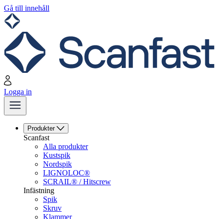
Gå till innehåll
Logga in
Produkter
Scanfast
Alla produkter
Kustspik
Nordspik
LIGNOLOC®
SCRAIL® / Hitscrew
Infästning
Spik
Skruv
Klammer