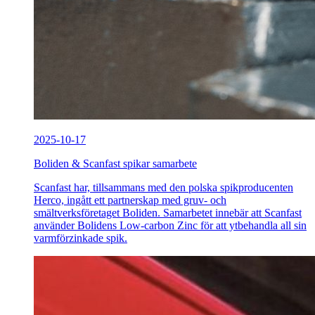
2025-10-17
Boliden & Scanfast spikar samarbete
Scanfast har, tillsammans med den polska spikproducenten
Herco, ingått ett partnerskap med gruv- och
smältverksföretaget Boliden. Samarbetet innebär att Scanfast
använder Bolidens Low-carbon Zinc för att ytbehandla all sin
varmförzinkade spik.