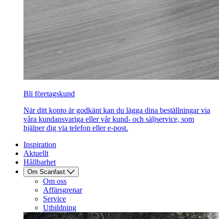
Bli företagskund
När ditt konto är godkänt kan du lägga dina beställningar via
våra kundansvariga eller vår kund- och säljservice, som
hjälper dig via telefon eller e-post.
Inspiration
Aktuellt
Hållbarhet
Om Scanfast
Om oss
Affärsgrenar
Service
Utbildning