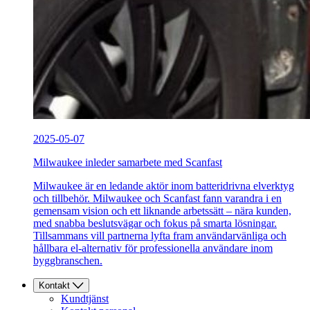
2025-05-07
Milwaukee inleder samarbete med Scanfast
Milwaukee är en ledande aktör inom batteridrivna elverktyg
och tillbehör. Milwaukee och Scanfast fann varandra i en
gemensam vision och ett liknande arbetssätt – nära kunden,
med snabba beslutsvägar och fokus på smarta lösningar.
Tillsammans vill partnerna lyfta fram användarvänliga och
hållbara el-alternativ för professionella användare inom
byggbranschen.
Kontakt
Kundtjänst