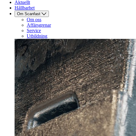
Aktuellt
Hållbarhet
Om Scanfast
Om oss
Affärsgrenar
Service
Utbildning