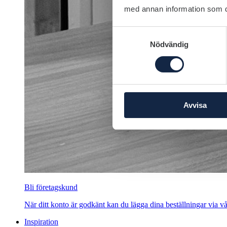
med annan information som du 
Samtyckesval
Nödvändig
Avvisa
Bli företagskund
När ditt konto är godkänt kan du lägga dina beställningar via vår
Inspiration