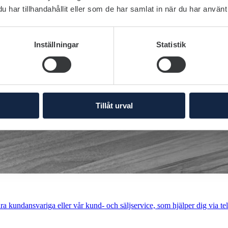
har tillhandahållit eller som de har samlat in när du har använt 
Inställningar
Statistik
Tillåt urval
a kundansvariga eller vår kund- och säljservice, som hjälper dig via tel