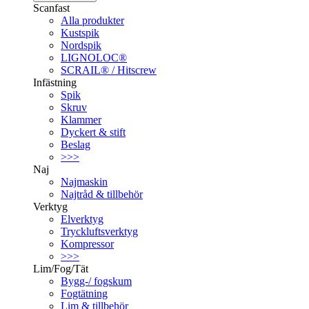
Scanfast
Alla produkter
Kustspik
Nordspik
LIGNOLOC®
SCRAIL® / Hitscrew
Infästning
Spik
Skruv
Klammer
Dyckert & stift
Beslag
>>>
Naj
Najmaskin
Najtråd & tillbehör
Verktyg
Elverktyg
Tryckluftsverktyg
Kompressor
>>>
Lim/Fog/Tät
Bygg-/ fogskum
Fogtätning
Lim & tillbehör